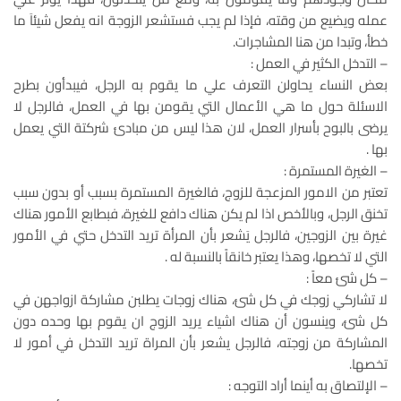
عمله ويضيع من وقته، فإذا لم يجب فستشعر الزوجة انه يفعل شيئاَ ما
خطأ، وتبدا من هنا المشاجرات.
– التدخل الكثير في العمل :
بعض النساء يحاولن التعرف علي ما يقوم به الرجل، فيبدأون بطرح
الاسئلة حول ما هي الأعمال التي يقومن بها في العمل، فالرجل لا
يرضى بالبوح بأسرار العمل، لان هذا ليس من مبادئ شركتة التي يعمل
بها .
– الغيرة المستمرة :
تعتبر من الامور المزعجة للزوج، فالغيرة المستمرة بسبب أو بدون سبب
تخنق الرجل، وبالأخص اذا لم يكن هناك دافع للغيرة، فبطابع الأمور هناك
غيرة بين الزوجين، فالرجل يَشعر بأن المرأة تريد التدخل حتي في الأمور
التي لا تخصها، وهذا يعتبر خانقاً بالنسبة له .
– كل شئ معاً :
لا تشاركي زوجك في كل شئ، هناك زوجات يطلبن مشاركة ازواجهن في
كل شئ، وينسون أن هناك اشياء يريد الزوج ان يقوم بها وحده دون
المشاركة من زوجته، فالرجل يشعر بأن المراة تريد التدخل في أمور لا
تخصها.
– الإلتصاق به أينما أراد التوجه :