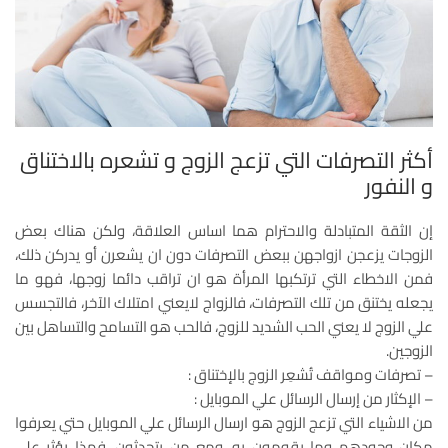
أكثر التصرفات التي تزعج الزوج و تشعره بالاختناق
و النفور
إن الثقة المتبادلة والاحترام هما اساس العلاقة، ولكن هناك بعض
الزوجات يزعجن ازواجهن ببعض التصرفات دون ان يشعرن أو يدركن ذلك،
فمن الاخطاء التي ترتكبها المرأة هو ان تراقب دائما زوجها، فهو ما
يجعله يختنق من تلك التصرفات، فالزواج لايعني امتلاك الآخر، فالتجسس
علي الزوج لا يعني الحب الشديد للزوج، فالحب هو التسامح والتساهل بين
الزوجين.
– تصرفات ومواقف تُشعِر الزوج بالإختناق :
– الإكثار من إرسال الرسائل علي الموبايل :
من الاشياء التي تزعج الزوج هو ارسال الرسائل علي الموبايل حتي يعرفوا
مكان وجودهم وما يقومون به، ومع من يتحدثون، فهذا يؤثر علي