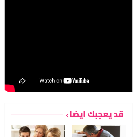
قد يعجبك ايضا