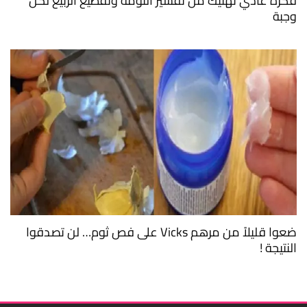
فكرة غادي تهنيك من تقشير التومة وتقطيع الربيع لكل
وجبة
ضعوا قليلاً من مرهم Vicks على فص ثوم… لن تصدقوا
النتيجة !