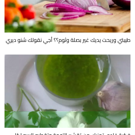
طيبتي وريحت يديك غير بصلة وثوم؟؟ أجي نقولك شنو ديري