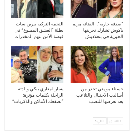
“صدقة جارية”.. الفنانة مريم
النجمة التركية بيرين سات
باكوش تشارك تجربتها
بطلة “العشق الممنوع” في
الخيرية في بنغلاديش
قبضة الأمن بتهم المخدرات
حسناء مومني تحذر من
يسار لمغاري يبكي والدته
أساليب الاحتيال والتلاعب
الراحلة بكلمات مؤثرة:
بعد تعرضها للنصب
“تصفعك الأماكن والذكريات”
السابق
التالي