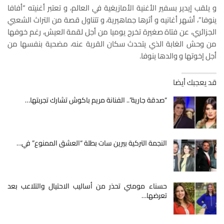
و يلقب إيدير بسفير الأغنية الأمازيغية في العالم، و تعتبر أغنيته “أفافا
ينوفا”، أشهر أغانيه و أثرها جماهيرية، و تتناول قصة من التراث الشعبي
الجزائري، عن فتاة صغيرة تخرج يوميا من أجل لقمة العيش، رغم خوفها
من وحش الغابة الذي يتحدث سكان القرية عنه، مضحية بنفسها من
أجل إخوتها و والدها ينوفا.
قد يعجبك أيضا
“صدقة جارية”.. الفنانة مريم باكوش تشارك تجربتها…
النجمة التركية بيرين سات بطلة “العشق الممنوع” في…
حسناء مومني تحذر من أساليب الاحتيال والتلاعب بعد
تعرضها…