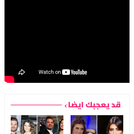
قد يعجبك ايضا