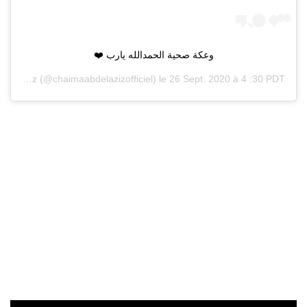
وعكة صحية الحمدالله يارب ❤️
Chaimae Abdelaziz
(@chaimaabdelazizofficiel) le
26 Sept. 2020 à 4 :30 PDT