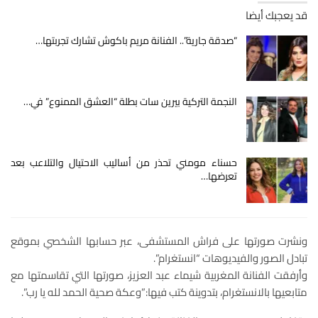
قد يعجبك أيضا
“صدقة جارية”.. الفنانة مريم باكوش تشارك تجربتها…
النجمة التركية بيرين سات بطلة “العشق الممنوع” في…
حسناء مومني تحذر من أساليب الاحتيال والتلاعب بعد
تعرضها…
ونشرت صورتها على فراش المستشفى، عبر حسابها الشخصي بموقع
تبادل الصور والفيديوهات “انستغرام”.
وأرفقت الفنانة المغربية شيماء عبد العزيز، صورتها التي تقاسمتها مع
متابعيها بالانستغرام، بتدوينة كتب فيها:”وعكة صحية الحمد لله يا رب”.