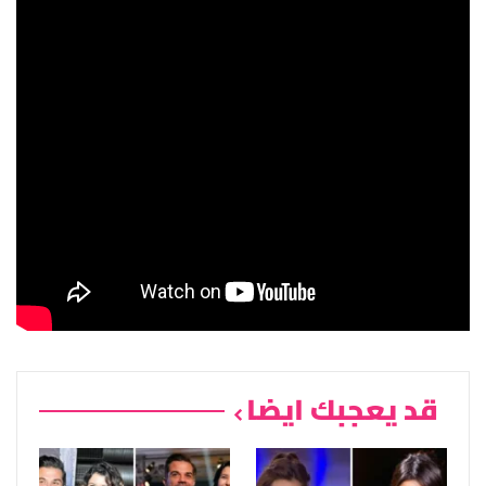
قد يعجبك ايضا