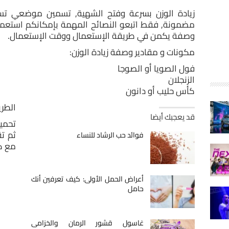
زيادة الوزن بسرعة وفتح الشهية, تسمين موضعي تسم
مضمونة, فقط اتبعو النصائح المهمة بإمكانكم استعما
وصفة يكمن في طريقة الإستعمال ووقت الإستعمال.
مكونات و مقادير وصفة زيادة الوزن:
فول الصويا أو الصوجا
الزنجلان
كأس حليب أو دانون
الطري
قد يعجبك أيضا
تحمي
ثم ت
فوائد حب الرشاد للنساء
مع ك
أعراض الحمل الأولى: كيف تعرفين أنك
حامل
غاسول قشور الرمان والخزامى