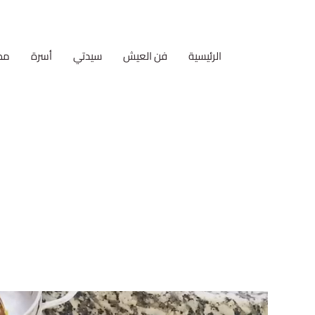
الرئيسية
فن العيش
سيدتي
أسرة
مط