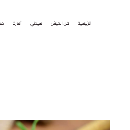
الرئيسية
فن العيش
سيدتي
أسرة
مط