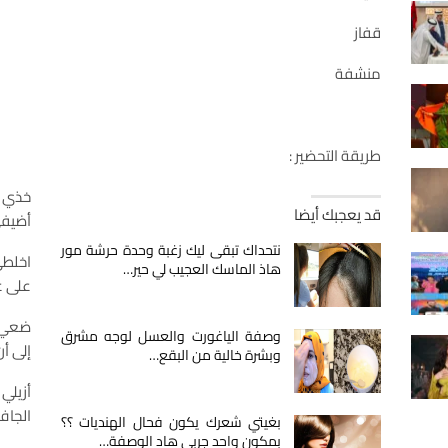
قفاز
منشفة
طريقة التحضير :
خذي ن
قد يعجبك أيضا
أضيفي
نتحداك تبقى ليك زغبة وحدة حرشة مور
اخلطي
هاذ الماسك العجيب لي حير…
على ع
ضعي ع
وصفة الياغورت والعسل لوجه مشرق
إلى أ
وبشرة خالية من البقع…
أزيلي
الجاف
بغيتي شعرك يكون فحال الهنديات ؟؟
بمكون واحد جربي هاد الوصفة…