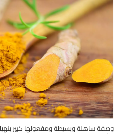
وصفة ساهلة وبسيطة ومفعولها كبير ينهيك م