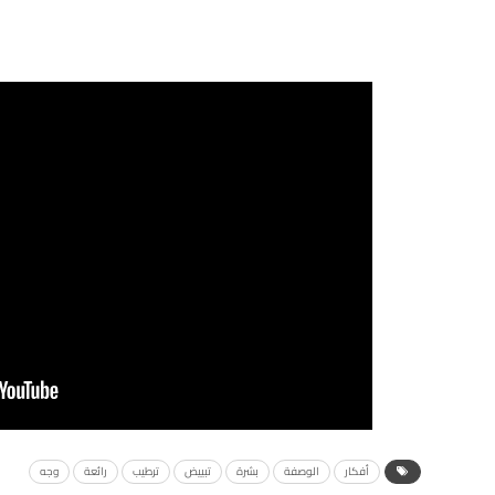
أفكار
الوصفة
بشرة
تبييض
ترطيب
رائعة
وجه