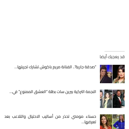
قد يعجبك أيضا
“صدقة جارية”.. الفنانة مريم باكوش تشارك تجربتها…
النجمة التركية بيرين سات بطلة “العشق الممنوع” في…
حسناء مومني تحذر من أساليب الاحتيال والتلاعب بعد
تعرضها…