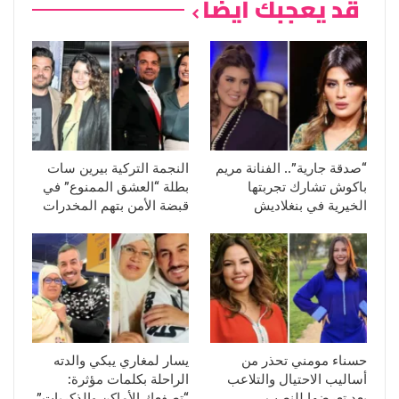
قد يعجبك ايضا
“صدقة جارية”.. الفنانة مريم
النجمة التركية بيرين سات
باكوش تشارك تجربتها
بطلة “العشق الممنوع” في
الخيرية في بنغلاديش
قبضة الأمن بتهم المخدرات
حسناء مومني تحذر من
يسار لمغاري يبكي والدته
أساليب الاحتيال والتلاعب
الراحلة بكلمات مؤثرة:
بعد تعرضها للنصب
“تصفعك الأماكن والذكريات”