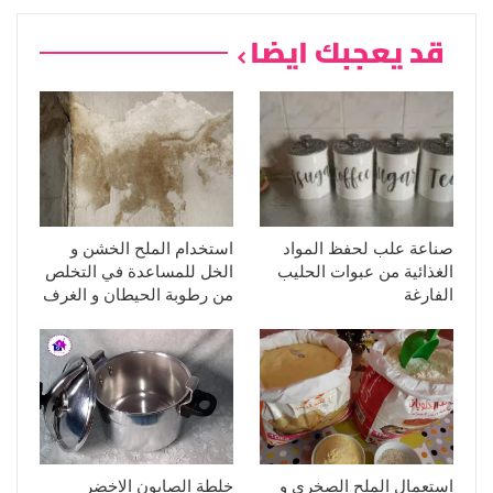
قد يعجبك ايضا
صناعة علب لحفظ المواد
استخدام الملح الخشن و
الغذائية من عبوات الحليب
الخل للمساعدة في التخلص
الفارغة
من رطوبة الحيطان و الغرف
استعمال الملح الصخري و
خلطة الصابون الاخضر