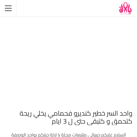
واحد السر خطير كنديرو فحمامي يخلي ريحة
كتحمق و كتبقى حتى ل 3 ايام
السلام عليكم حبيباتي متتبعات مجلة يا لالة جيتكم بواحد الوصفة