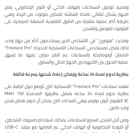
وبمجرد توصيل السماعات بالهاتف الذكي أو اللوح الإلكتروني، يفتح
الجهاز بشكل تلقائي نافذة الشاشة لتمكين بلوتوث من الربط، وهي
طريقة أكثر عملية مقارنة من الطرق التقليدية السابقة المرتكزة على
البلوتوث للتوصيل والشحن.
وفكرت “هواوي” في الأشخاص الذين يستخدمون أكثر من جهاز واحد،
لذلك يُمكن لمستخدمي السماعات اللاسلكية الجديدة “Freelace Pro”
الاتصال أوتوماتيكيا بالسماعات عبر النقر مرتين عليها، ما يُسهل
عملية التحول بين الأجهزة بين الجهاز الحالي والسابق.
بطارية تدوم لمدة 24 ساعة ويُمكن إعادة شحنها بسرعة فائقة
تعتمد سماعات “Freelace Pro” اللاسلكية التي تُوضع حول الرقبة على
بطارية تدوم لمدة 24 ساعة بفضل بطاريتها المدمجة 150 MAH
3C الليثيوم-أيون بوليمر، وهي الساعات التي يمكن أن تدوم بفضل شحن
واحد كامل.
ومن أجل الشحن السريع للسماعات، يمكنك استخدام حاسوبك الشخصي،
أو اللوحة الالكترونية أو الهاتف الذكي عبر اقترانها مع منفذ USB-C،