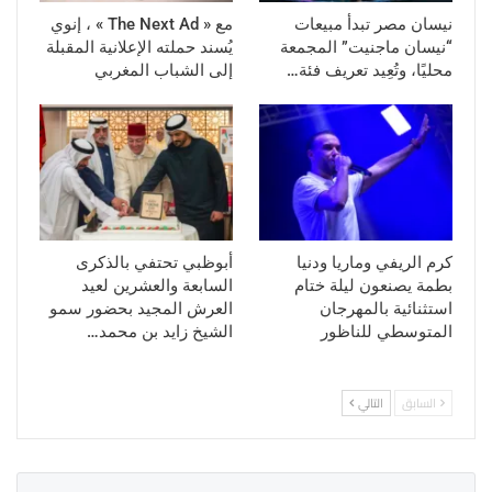
نيسان مصر تبدأ مبيعات
مع « The Next Ad » ، إنوي
“نيسان ماجنيت” المجمعة
يُسند حملته الإعلانية المقبلة
محليًا، وتُعِيد تعريف فئة…
إلى الشباب المغربي
كرم الريفي وماريا ودنيا
أبوظبي تحتفي بالذكرى
بطمة يصنعون ليلة ختام
السابعة والعشرين لعيد
استثنائية بالمهرجان
العرش المجيد بحضور سمو
المتوسطي للناظور
الشيخ زايد بن محمد…
السابق
التالي