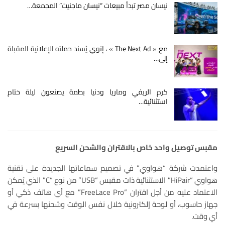
نيسان مصر تبدأ مبيعات “نيسان ماجنيت” المجمعة…
مع « The Next Ad » ، إنوي يُسند حملته الإعلانية المقبلة
إلى…
كرم الريفي وماريا ودنيا بطمة يصنعون ليلة ختام
استثنائية…
مقبس توصيل واحد خاص بالاقتران والشحن السريع
واعتمدت شركة “هواوي” في تصميم سماعاتها الجديدة على تقنية
هواوي “HiPair” الاستثنائية ذات مقبس “USB” من نوع “C” الذي يُمكن
الاعتماد عليه من أجل اقتران “FreeLace Pro” مع أي هاتف ذكي أو
جهاز حاسوب، أو لوحة إلكترونية خلال نفس الوقت وشحنها بسرعة في
أي وقت.