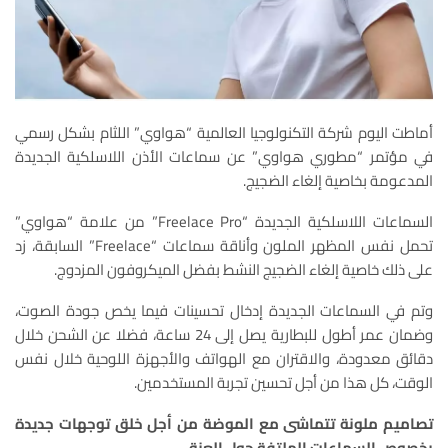
أماطت اليوم شركة التكنولوجيا العالمية “هواوي” اللثام بشكل رسمي
في مؤتمر “مطوري هواوي” عن سماعات الأذن اللاسلكية الجديدة
المدعومة بخاصية إلغاء الضجيج.
السماعات اللاسلكية الجديدة “Freelace Pro” من علامة “هواوي”
تحمل نفس المظهر الملون وأناقة سماعات “Freelace” السابقة، زد
على ذلك خاصية إلغاء الضجيج النشط بفضل الميكروفون المزدوج.
وتم في السماعات الجديدة إدخال تحسينات فيما يخص جودة الصوت،
وضمان عمر أطول للبطارية يصل إلى 24 ساعة، فضلا عن الشحن خلال
دقائق معدودة، والاقتران مع الهواتف والأجهزة اللوحية خلال نفس
الوقت، كل هذا من أجل تحسين تجربة المستخدمين.
تصاميم ملونة تتماشى مع الموضة من أجل خلق توجهات جديدة
بخصوص السماعات الملتفة حول العنق