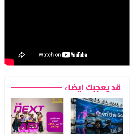
قد يعجبك ايضا