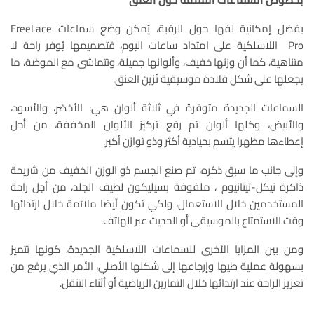
بفضل إمكانية لفها حول الرقبة، يُمكن وضع سماعات FreeLace
Pro اللاسلكية على امتداد ساعات اليوم، فتصميمها يُوفر راحة لا
متناهية، كما أن وزنها خفيف، وألوانها جميلة، وتتماشى مع الموضة، ما
يجعلها على شكل قلادة موسيقية تُزين العنق.
السماعات الجديدة متوفرة في ثلاثة ألوان هي: الأخضر، والأسود،
والأبيض، وكلها ألوان تم رفع تركيز الألوان المخففة، من أجل
إعطاءها مظهرا يتسم بحيادية أكثر وذو توازن أكبر.
وإلى جانب ما سبق ذكره، تم صنع الجسم ذو الوزن الخفيف من شريحة
ذاكرة نيكل-تيتانيوم ، ملفوفة بسيليكون لطيف الجلد، من أجل راحة
المستخدمين خلال الاستعمال، ولكي تكون أيضا ملائمة خلال ارتدائها
وقت الاستمتاع بالموسيقى أو الحديث عبر الهاتف.
ومن بين المزايا الأخرى للسماعات اللاسلكية الجديدة، كونها تتميز
بسهولة عملية طيها وإرجاعها إلى شكلها الأصلي، الأمر الذي يرفع من
تعزيز الراحة عند ارتدائها خلال التمارين الرياضية أو أثناء التنقل.