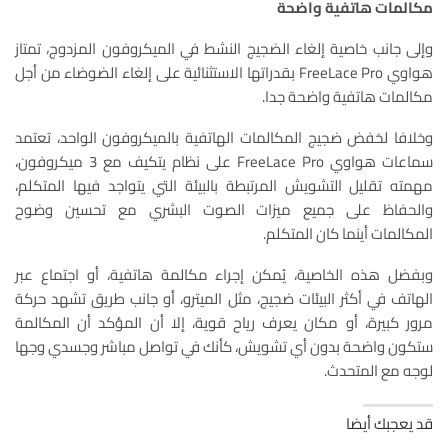
مكالمات هاتفية واضحة
وإلى جانب خاصية إلغاء الضجيج النشط في الميكروفون المزدوج، تمتاز
هواوي FreeLace Pro بقدراتها الاستثنائية على إلغاء الضوضاء من أجل
مكالمات هاتفية واضحة جدا.
وخلافا لخفض ضجيج المكالمات الهاتفية بالميكروفون الواحد، تعتمد
سماعات هواوي FreeLace Pro على نظام يتكيف مع 3 ميكروفون،
مهمته تقليل التشويش المرتبطة بالبيئة التي يتواجد فيها المتكلم،
والحفاظ على جميع ميزات الصوت البشري مع تحسين وضوح
المكالمات أينما كان المتكلم.
وبفضل هذه الخاصية، يُمكن إجراء مكالمة هاتفية، أو اجتماع عبر
الهاتف في أكثر البيئات ضجيج، مثل الميترو، أو جانب طريق تشهد حركة
مرور كبيرة، أو مكان يعرف رياح قوية، إلا أن المؤكد أن المكالمة
ستكون واضحة بدون أي تشويش، كأنك في تواصل مباشر وجسدي وجها
لوجه مع المتحدث.
قد يعجبك أيضا