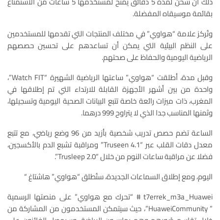
ذلك أن شحن لمدة 5 دقائق يمنح لمستخدمها 5 ساعات من الاستمتاع
بقائمة موسيقاه المفضلة.
وتُركز علامة “هواوي” في مختلف المنتجات التي تقدمها للمستخدمين
على النظم البيئية التي يمكن أن تساعدهم على تحسين حصصهم
الرياضية اليومية والحفاظ على صحتهم.
وقبل مدة، أطلقت “هواوي” ساعتها الرياضية الشهيرة “Watch FIT”،
واحدة من بين أشهر الأجهزة القابلة للارتداء التي تم إطلاقها في
المغرب، ذات ميزات رائعة خاصة تتبع البيانات الصحية اليومية وتسجيلها،
وثمنها المناسب جدا الذي لا يتراوح 999 درهما.
الساعة تضم حصص تدريب شخصية بأزيد من 96 وضع رياضي، مع تتبع
معدل دقات القلب عبر “Truseen 4.1” ومراقبة تشبع الدم بالأكسجين،
فضلا عن مراقبة ساعات النوم من خلال “Trusleep 2.0”.
اليوم، ومع إطلاق السماعات الجديدة، ستُطلق “هواوي” هاشتاغ “
t7errek_m3a_Huawei # “تحرك مع هواوي” على منصتها الرسمية
” HuaweiCommunity”، حيث سيتمكن المستخدمون من المشاركة من