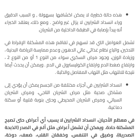
هذه حالة خطيرة لا يمكن اكشافها بسهولة , و السبب الدقيق
وراء انسداد الشرايين لا يزال غير واضح . ومع ذلك، يعتقد الخبراء
أنه يبدأ بإصابة في الطبقة الداخلية من الشريان.
تشمل العوامل التي قد تسهم في تفاقم هذه المشكلة الإفراط في
التدخين، واتباع نظام غذائي عالي الدهون وعدم ممارسة الرياضة البدنية ،
وزيادة الوزن، وجود مرض السكري سواء من النوع 1 أو من النوع 2 ،
وارتفاع ضغط الدم وارتفاع الكوليسترول في الدم . ويمكن أن يحدث أيضا
نتيجة للالتهاب مثل التهاب المفاصل والذئبة .
انسداد الشرايين في أجزاء مختلفة من الجسم يمكن أن يؤدي إلى
مشاكل صحية مثل مرض الشريان التاجي، ومرض الشريان
السباتي، ومرض الشريان المحيطي وحتى بنوبة قلبية أو سكتة
دماغية.
في معظم الأحيان، انسداد الشرايين لا يسبب أي أعراض حتى تصبح
المشكلة حادة. ويمكن أن تشمل أعراض مثل ألم في الصدر (الذبحة
الصدرية)، وضيق في التنفس، وخفقان القلب، ضعف، دوخة،