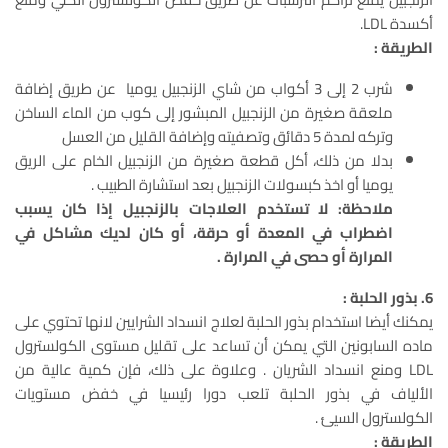
أكسدة LDL.
الطريقة :
شرب 2 إلى 3 أكواب من شاي الزنجبيل يوميا عن طريق إضافة
ملعقة صغيرة من الزنجبيل المبشور إلى كوب من الماء الساخن
وتركه لمدة 5 دقائق وتصفيته وإضافة القليل من العسل
بدلا من ذلك، أكل قطعة صغيرة من الزنجبيل الخام على الريق
يوميا أو اخذ كبسولات الزنجبيل بعد استشارة الطبيب .
ملاحظة: لا تستخدم العلاجات بالزنجبيل إذا كان يسبب
اضطراب في المعدة أو حرقة، أو كان لديك مشاكل في
المرارة أو حصى في المرارة .
6. بذور الحلبة :
يمكنك أيضا استخدام بذور الحلبة لعلاج انسداد الشرايين لانها تحتوي على
ماده السابونين التي يمكن أن تساعد على تقليل مستوى الكولسترول
LDL ومنع انسداد الشريان . وعلاوة على ذلك، فإن كمية عالية من
الألياف في بذور الحلبة تلعب دورا رئيسيا في خفض مستويات
الكولسترول السيئ .
الطريقة :