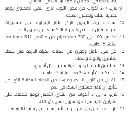
للمساعدة في الحد من تراكم الترسبات في الشرايين .
شرب 1-2 أكواب من عصير التوت البري النقي العضوي يوميا
لحماية القلب وتحسين الصحة .
استخدام زيت الزيتون البكر للآثار الإيجابية على مستويات
الكوليسترول في الدم والإجهاد التأكسدي في مجرى الدم .
أخذ من 100 إلى 300 ميكروغرام من فيتامين B12 يوميا بعد
استشارة الطبيب.
أكل على الأقل وجبتين من أسماك المياه الباردة مثل سمك
الماكريل والتونة وسمك
السلمون المرقط والرنجة والسلمون كل أسبوع.
أخذ مكملات أوميغا 3 بعد استشارة الطبيب.
التقليل من تناول السكر وغيرها من المواد الغذائية التي من
شأنها ان ترفع مستوى السكر في الدم.
شرب 2 إلى 3 أكواب من الشاي الأخضر يوميا للحفاظ على
الشرايين خالية من الكولسترول السيئ أو LDL.
تناول عدد قليل من الجوز يوميا لأنه يساعد على تنشيط الشرايين.