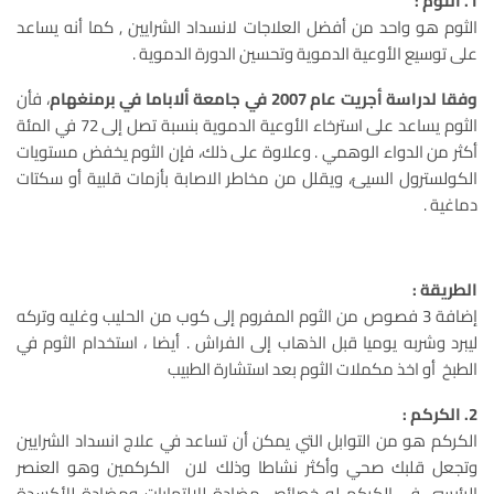
1. الثوم :
الثوم هو واحد من أفضل العلاجات لانسداد الشرايين , كما أنه يساعد
على توسيع الأوعية الدموية وتحسين الدورة الدموية .
وفقا لدراسة أجريت عام 2007 في جامعة ألاباما في برمنغهام
، فأن
الثوم يساعد على استرخاء الأوعية الدموية بنسبة تصل إلى 72 في المئة
أكثر من الدواء الوهمي . وعلاوة على ذلك، فإن الثوم يخفض مستويات
الكولسترول السيئ، ويقلل من مخاطر الاصابة بأزمات قلبية أو سكتات
دماغية .
الطريقة :
إضافة 3 فصوص من الثوم المفروم إلى كوب من الحليب وغليه وتركه
ليبرد وشربه يوميا قبل الذهاب إلى الفراش . أيضا ، استخدام الثوم في
الطبخ أو اخذ مكملات الثوم بعد استشارة الطبيب
2. الكركم :
الكركم هو من التوابل التي يمكن أن تساعد في علاج انسداد الشرايين
وتجعل قلبك صحي وأكثر نشاطا وذلك لان الكركمين وهو العنصر
الرئيسي في الكركم له خصائص مضادة للالتهابات ومضادة للأكسدة