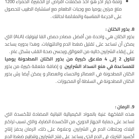
وثمة خيار آخر هو اخذ مكملات أقراص أرز الخميرة الحمراء 1200
ملغ مرتين يوميا مع وجبات الطعام مع استشارة الطبيب للحصول
على الجرعة المناسبة والملائمة لحالتك .
8. بذور الكتان :
بذور الكتان هي واحدة من أفضل مصادر حمض الفا لينوليك (ALA) التي
يمكن أن تساعد على تقليل ضغط الدم والالتهابات. وهذا بدوره يساعد
على إبقاء الشرايين خاليه من العوائق ويحسن صحة القلب بشكل عام .
تناول 2 إلى 4 ملاعق كبيرة من بذور الكتان المطحونة يوميا
للمساعدة في منع انسداد الشرايين
و إضافة ملعقة كبيرة من بذور
الكتان المطحونة في العصائر والحساء والعصائر و يمكن أيضا رش بذور
الكتان المطحونة في السلطة أو المخبوزات .
9. الرمان :
هذه الفاكهة غنية بالمواد الكيميائية النباتية المضادة للأكسدة التي
تساعد على حماية الجهاز الدوري من الأكسدة الضارة، والتي تسبب تراكم
البلاك وجلطات الدم في الشرايين. وعلاوة على ذلك، الرمان يحفز إنتاج
أكسيد النتريك في الدم الذي يساعد على فتح الشرايين وتنظيم ضغط الدم