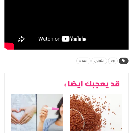
vip
الشرايين
انسداد
قد يعجبك ايضا