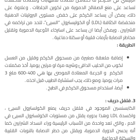
تساعد على منع الصفائح الدموية من تكوين الجلطات . وعلاوة على
ذلك، يمكن أن يساعد الكركم على خفض مستوى البروتينات الدهنية
منخفضة الكثافة (LDL) أو الكوليسترول “السيئ”، للحد من تراكمه في
الشرايين . ويمكن أيضا ان يساعد على استرخاء الأوعية الدموية وتقليل
مخاطر الاصابة بأزمات قلبية أو سكتة دماغية .
الطريقة :
إضافة ملعقة صغيرة من مسحوق الكركم وقليل من العسل
لكوب من الحليب الدافئ وشربه مرة او مرتين يوميا. أخذ مكملات
الكركم و الجرعة المعتادة الموصى بها هي 400-600 ملغ 3
مرات يوميا. ومع ذلك، يجب استشارة الطبيب قبل اخذه .
أيضا، استخدام مسحوق الكركم في الطبخ .
3. فلفل حريف :
الكابسنسين الموجود في فلفل حريف يمنع الكولسترول السيئ ،
واكسدة LDL وهذا بدوره يقلل من مستويات الكولسترول السيئ في
الدم ، والتي تعد واحدة من الأسباب الرئيسية وراء انسداد الشرايين كما
أنه يحسن الدورة الدموية، ويقلل من خطر الاصابة بالنوبات القلبية
والسكتة الدماغية