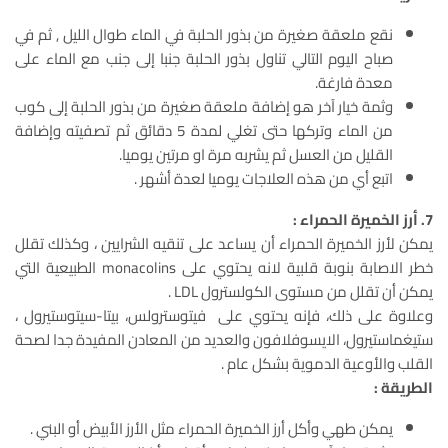
نقع ملعقة صغيرة من بذور الحلبة في الماء طوال الليل , ثم في
صباح اليوم التالي تناول بذور الحلبة جنبا إلى جنب مع الماء على
معدة فارغة.
وثمة خيار آخر هو إضافة ملعقة صغيرة من بذور الحلبة إلى كوب
من الماء وتركها حتى تغلي لمدة 5 دقائق ثم تصفيته وإضافة
القليل من العسل ثم يشربه مرة او مرتين يوميا.
اتبع أي من هذه العلاجات يوميا لعدة أشهر .
7. أرز الخميرة الحمراء :
يمكن لأرز الخميرة الحمراء أن يساعد على تنقيه الشرايين ، وكذلك تقلل
خطر الاصابة بنوبة قلبية لانه يحتوي على monacolins الطبيعية التي
يمكن أن تقلل من مستوى الكولسترول LDL .
وعلاوة على ذلك، فإنه يحتوي على فيتوسترولس، بيتا-سيتوستيرول ،
ستيغماستيرول، الايسوفلافون والعديد من المعادن المفيدة جدا لصحة
القلب والأوعية الدموية بشكل عام .
الطريقة :
يمكن طهي وأكل أرز الخميرة الحمراء مثل الأرز الأبيض أو البني .