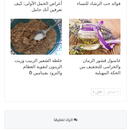
فوائد حب الرشاد للنساء
أعراض الحمل الأولى: كيف
تعرفين أنك حامل
غاسول قشور الرمان
خلطة الشعير الزبيب وزيت
والخزامى للتخفيف من
الزيتون لتقوية العظام
الحكة المهبلية
والتزود بفيتامين D
السابق
التالي
اترك تعليقا