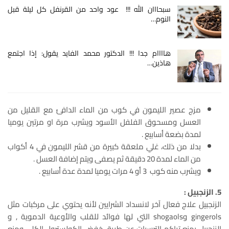
سبحااان الله !!! عود واحد من القرنفل كل ليلة قبل
النوم…
هاااام جدا !!! الدكتور محمد الفايد يقول: إذا اجتمع
هاذين…
مزج عصير الليمون في كوب من الماء الدافئ مع القليل من
العسل ومسحوق الفلفل الأسود ويشرب مرة او مرتين يوميا
لمدة بضعة أسابيع .
بدلا من ذلك، غلي ملعقة كبيرة من قشر الليمون في 4 أكواب
من الماء لمدة 20 دقيقة ثم يصفى ويتم إضافة العسل .
ويشرب منه كوب 3 أو 4 مرات يوميا لمدة عدة أسابيع .
5. الزنجبيل :
الزنجبيل علاج فعال آخر لانسداد الشرايين لأنه يحتوي على مركبات مثل
gingerols وshogaols التي لها فوائد للقلب والأوعية الدموية , و
الزنجبيل يمنع تراكم الترسبات عن طريق خفض الكولسترول الكلي ومنع