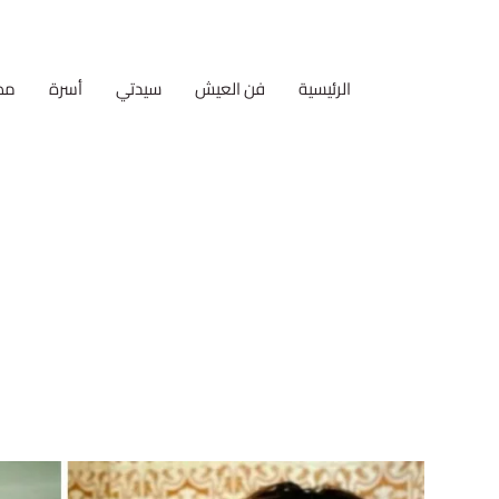
الرئيسية
فن العيش
سيدتي
أسرة
مط