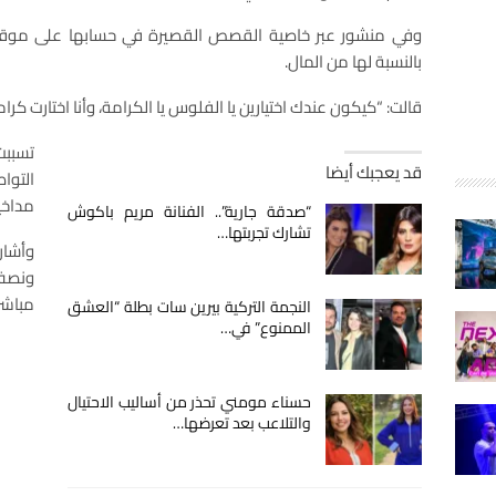
وفي منشور عبر خاصية القصص القصيرة في حسابها على موقع 
بالنسبة لها من المال.
قالت: “كيكون عندك اختيارين يا الفلوس يا الكرامة، وأنا اختارت كر
تسببت
قد يعجبك أيضا
التو
مداخي
“صدقة جارية”.. الفنانة مريم باكوش
تشارك تجربتها…
وأشار
ونصف 
مباشر
النجمة التركية بيرين سات بطلة “العشق
الممنوع” في…
حسناء مومني تحذر من أساليب الاحتيال
والتلاعب بعد تعرضها…