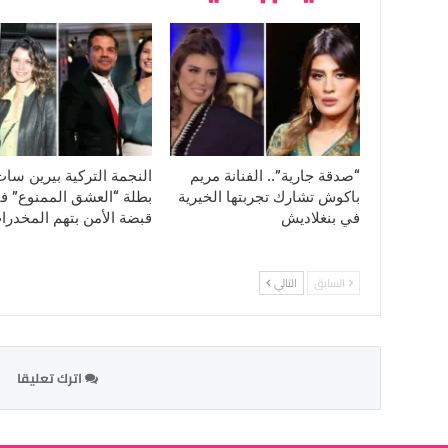
“صدقة جارية”.. الفنانة مريم
النجمة التركية بيرين سا
باكوش تشارك تجربتها الخيرية
بطلة “العشق الممنوع” ف
في بنغلاديش
قبضة الأمن بتهم المخدرا
السابق
التالي
اترك تعليقا