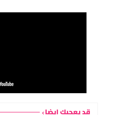
قد يعجبك ايضا