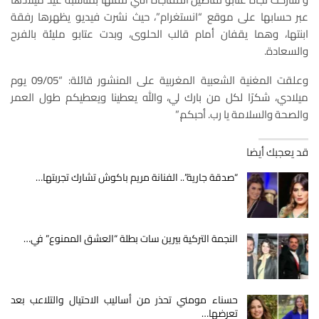
عبر حسابها على موقع “انستغرام”، حيث نشرت فيديو يظهرها رفقة
ابنتها، وهما يقفان أمام قالب الحلوى، وبدت عتابو مليئة بالفرح
والسعادة.
وعلقت المغنية الشعبية المغربية على المنشور قائلة: “09/05 يوم
ميلادي، شكرًا لكل من بارك لي، والله يعطينا ويعطيكم طول العمر
والصحة والسلامة يا رب. أحبكم.”
قد يعجبك أيضا
“صدقة جارية”.. الفنانة مريم باكوش تشارك تجربتها…
النجمة التركية بيرين سات بطلة “العشق الممنوع” في…
حسناء مومني تحذر من أساليب الاحتيال والتلاعب بعد
تعرضها…