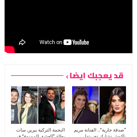
قد يعجبك ايضا
“صدقة جارية”.. الفنانة مريم
النجمة التركية بيرين سات
باكوش تشارك تجربتها
بطلة “العشق الممنوع” في