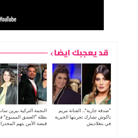
قد يعجبك ايضا
“صدقة جارية”.. الفنانة مريم
النجمة التركية بيرين سا
باكوش تشارك تجربتها الخيرية
بطلة “العشق الممنوع” ف
في بنغلاديش
قبضة الأمن بتهم المخدرا