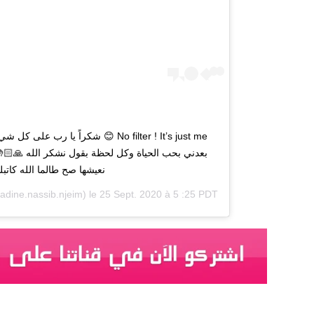
No filter ! It’s just me 😊 شكراً يا رب 
بعدني بحب الحياة وكل لحظة بقول نشكر الله 🙏🏻🤲🏻
نعيشها صح طالما الله كاتبل
dine.nassib.njeim) le
25 Sept. 2020 à 5 :25 PDT