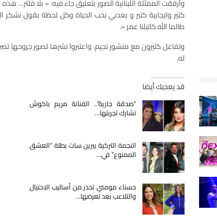
وأرفقت الممثلة اللبنانية الصور بتعليق جاء فيه: « بلا فلتر… هذه
كتير وايجابية كتير و بعدني بحب الحياة وكل لحظة بقول نشكر الل
طالما الله كاتبلنا عمر ».
وتفاعل كثيرون مع منشور نجيم، واعتبروا نشرها لصور جروحها ت
له.
قد يعجبك أيضا
“صدقة جارية”.. الفنانة مريم باكوش
تشارك تجربتها…
النجمة التركية بيرين سات بطلة “العشق
الممنوع” في…
حسناء مومني تحذر من أساليب الاحتيال
والتلاعب بعد تعرضها…