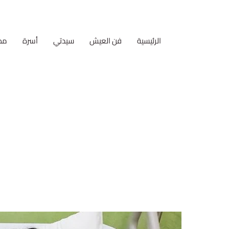
الرئيسية
فن العيش
سيدتي
أسرة
مط