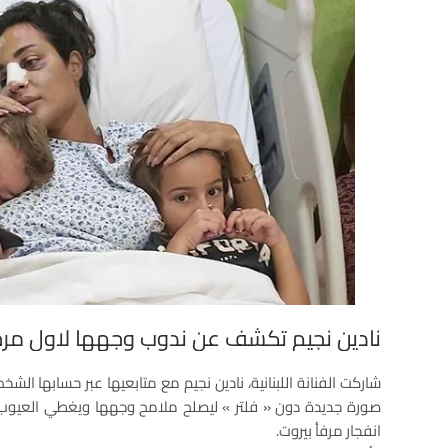
نادين نجيم تكشف عن ندوب وجهها لاول مرة ب
شاركت الفنانة اللبنانية، نادين نجيم مع متابعيها عبر حسابها ال
صورة جديدة دون « فلتر » ليصلح ملامح وجهها ويغطي العيوب و
انفجار مرفأ بيروت.