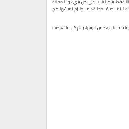
 انا فقط. شكراً يا رب على كل شيء وانا ممتنة
ه لانه الحياة بعدا قدامنا ولازم نعيشها صح
صرفا شجاعا ويعكس قوتها، رغم كل ما تعرضت