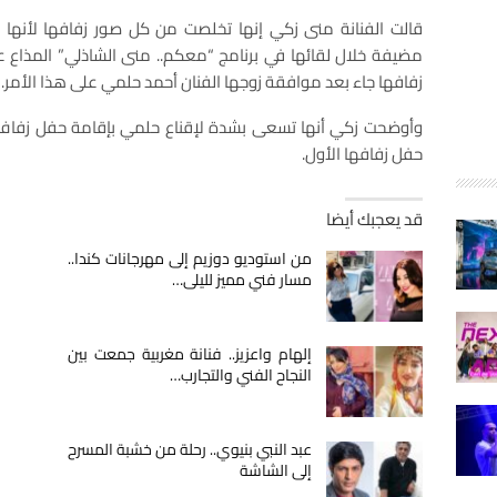
قالت الفنانة منى زكي إنها تخلصت من كل صور زفافها لأنها
مضيفة خلال لقائها في برنامج “معكم.. منى الشاذلي” المذاع
زفافها جاء بعد موافقة زوجها الفنان أحمد حلمي على هذا الأمر.
وأوضحت زكي أنها تسعى بشدة لإقناع حلمي بإقامة حفل زفاف ج
حفل زفافها الأول.
قد يعجبك أيضا
من استوديو دوزيم إلى مهرجانات كندا..
مسار فني مميز لليلى…
إلهام واعزيز.. فنانة مغربية جمعت بين
النجاح الفني والتجارب…
عبد النبي بنيوي.. رحلة من خشبة المسرح
إلى الشاشة