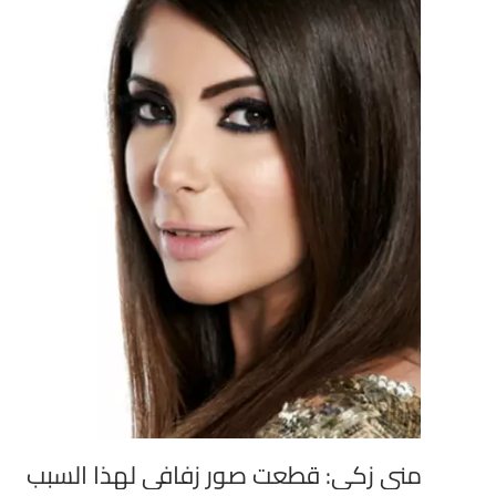
منى زكي: قطعت صور زفافي لهذا السبب