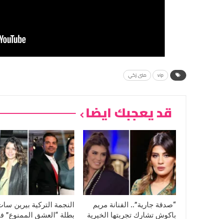
vip
منى زكي
قد يعجبك ايضا
“صدقة جارية”.. الفنانة مريم
النجمة التركية بيرين سا
باكوش تشارك تجربتها الخيرية
بطلة “العشق الممنوع” ف