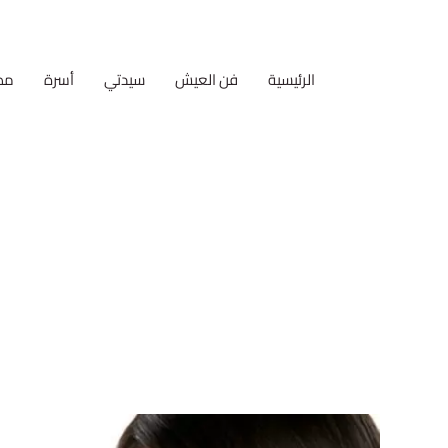
الرئيسية
فن العيش
سيدتي
أسرة
مط