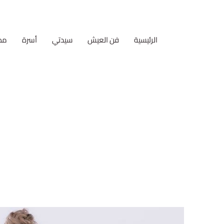
الرئيسية
فن العيش
سيدتي
أسرة
مط