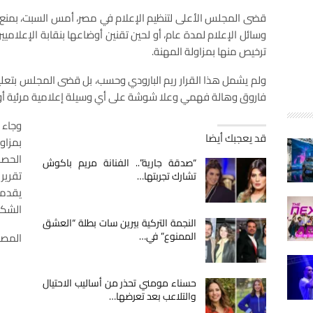
قضى المجلس الأعلى لتنظيم الإعلام في مصر، أمس السبت، بمنع الف
وسائل الإعلام لمدة عام، أو لحين تقنين أوضاعها بنقابة الإعلامي
ترخيص منها بمزاولة المهنة.
فاروق وهالة فهمي وعلا شوشة على أي وسيلة إعلامية مرئية أ
وجاء 
قد يعجبك أيضا
بمزاو
الحصو
“صدقة جارية”.. الفنانة مريم باكوش
تقرير 
تشارك تجربتها…
يقدم
الشكا
النجمة التركية بيرين سات بطلة “العشق
الممنوع” في…
المصد
حسناء مومني تحذر من أساليب الاحتيال
والتلاعب بعد تعرضها…