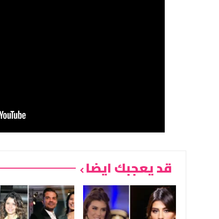
قد يعجبك ايضا