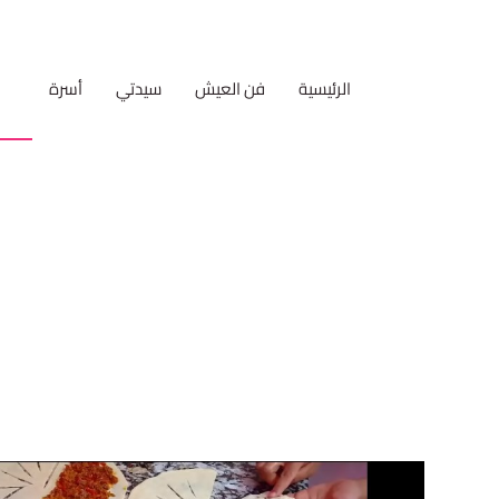
الرئيسية
فن العيش
سيدتي
أسرة
مط