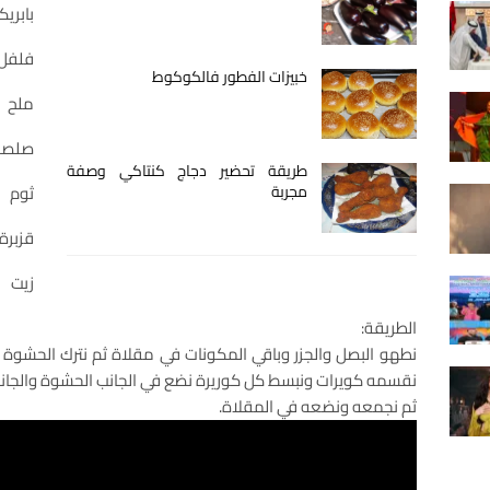
بابريك
فلفل 
خبيزات الفطور فالكوكوط
ملح
صلصة 
طريقة تحضير دجاج كنتاكي وصفة
مجربة
ثوم
قزبرة
زيت
الطريقة:
نطهو البصل والجزر وباقي المكونات في مقلاة ثم نترك الحشوة تبر
نقسمه كويرات ونبسط كل كوريرة نضع في الجانب الحشوة والجان
ثم نجمعه ونضعه في المقلاة.