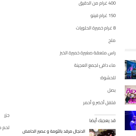
400 غرام من الدقيق
150 غرام فينو
8 غرام خميرة الحلويات
ملح
راس ملعقة صغيرة خميرة الخبز
ماء دافئ لجمع العجينة
للحشوة:
بصل
فلفل أخضر و أحمر
جزر
قد يعجبك أيضا
لحم م
الدنجال مرقد بالثومة و عصير الحامض