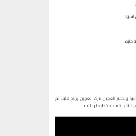
ا
اسود
حارة
د ونحضر العجين نترك العجين يرتاح قليلا ثم
ب الآخر نقسمه خطوط ونلفه