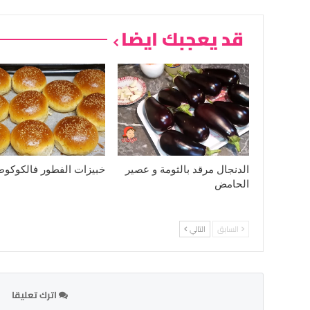
قد يعجبك ايضا
الدنجال مرقد بالثومة و عصير
خبيزات الفطور فالكوكوط
الحامض
السابق
التالي
اترك تعليقا