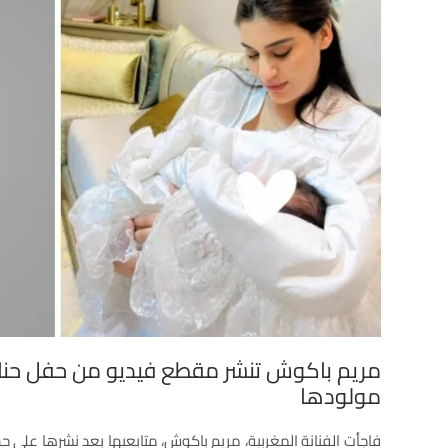
مريم باكوش تنشر مقطع فيديو من حفل حن
مولودها
فاجأت الفنانة المغربية، مريم باكوش، متابعيها بعد نشرها على