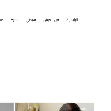
الرئيسية
فن العيش
سيدتي
أسرة
مط