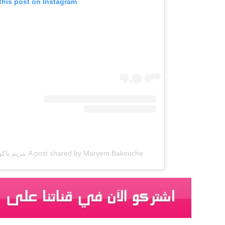
this post on Instagram
A post shared by Maryem Bakouche مريم باكوش (@maryembakouche1)