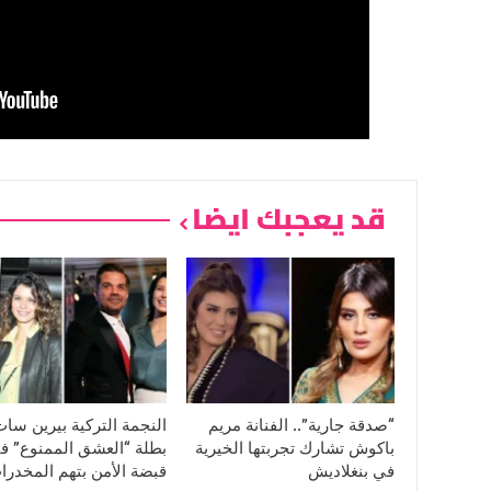
قد يعجبك ايضا
“صدقة جارية”.. الفنانة مريم
النجمة التركية بيرين سا
باكوش تشارك تجربتها الخيرية
بطلة “العشق الممنوع” ف
في بنغلاديش
قبضة الأمن بتهم المخدرا