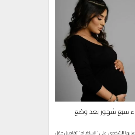
اء سبع شهور بعد وضع
 حسابها الشخصي على “إنستغرام” تفاصيل حفل