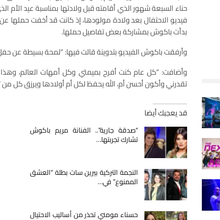
حناء السبعة شهور الذي أقامته قبل ولادتها بمناسبة عيد الأم ال
فيديو الاحتفال بعد ولادة مولودها، إذ كانت قد أخفت حملها عن ال
بدأت باكوش بمشاركة بعض تفاصيل حملها.
وأرفقت باكوش الفيديو بتدوينة قالت فيها: “لمحة بسيطة عن حفل 
وأضافت: “كل عام كنت أفرح بميمتي وكل أمهات العالم، وهذا ا
تقدرني وأكون أحسن أم، الله يحفظ لكل أم أولادها ويرزق كل من ت
قد يعجبك أيضا
“صدقة جارية”.. الفنانة مريم باكوش
تشارك تجربتها…
النجمة التركية بيرين سات بطلة “العشق
الممنوع” في…
حسناء مومني تحذر من أساليب الاحتيال