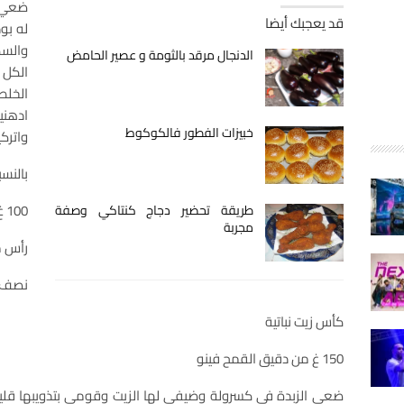
ضعي ا
قد يعجبك أيضا
له بو
والسك
الدنجال مرقد بالثومة و عصير الحامض
الكل 
الخلط
ادهني
خبيزات الفطور فالكوكوط
واتركيه لمدة 
بالنس
100 غ من الزبدة
طريقة تحضير دجاج كنتاكي وصفة
مجربة
رأس م
نصف ك
كأس زيت نباتية
150 غ من دقيق القمح فينو
ضعي الزبدة في كسرولة وضيفي لها الزيت وقومي بتذويبها قليلا