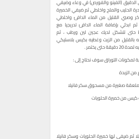
لدقيق (الفينو والفورص) في وعاء وضيفي
درة الحليب والملح واخلطي ثم ضيفي الخميرة
ر وصبي القليل من الماء الدافئ واخلطي
ثم ابدئي بإضافة الماء الدافئ تدريجيا مع
 حتى تتشكل لديك عجين لين ورطب ، ثم
ه بالقليل من الزيت وغطيه بكيس بلاستيكي
20 دقيقة حتى يختمر .
بة لمكونات التوراق سوف نحتاج إلى :
لعقة صغيرة من مسحوق سكر فانيلا
يس من خميرة الحلويات
 ثم ضيفي لها خميرة الحلويات وسكر فانيلا