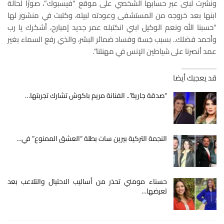
ونشرت لبنى عبر حسابها الشخصي على موقع “فيسبوك”، صورًا لحالة
ابنها بعد خروجه من المستشفى وعودته لبيته، وكتبت في منشور لها
“حسبنا الله ونعم الوكيل ابني انكتبله عمر جديد إمبارح، أشكرك يا رب
وأحمد فضلك.. بسبب خِسة وفساد ضمائر البشر، والذي رفع السماء بغير
عمد أنصرنا على شياطين الإنس في مهنتنا”.
قد يعجبك أيضا
“صدقة جارية”.. الفنانة مريم باكوش تشارك تجربتها…
النجمة التركية بيرين سات بطلة “العشق الممنوع” في…
حسناء مومني تحذر من أساليب الاحتيال والتلاعب بعد
تعرضها…