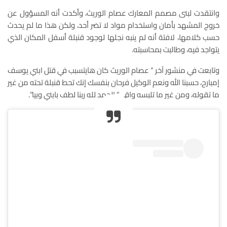
وانتقدت لبنى مصمم المعارك عصام الوريث، وأكدت أنه المسؤول عن
خروج المشهد بأمان واستخدام مواد لا تضر أحد، ولكن هذا ما لم يحدث
حسب كلامها، لافتة أنه لم ينبه نجلها لوجود قنبلة أسفل المكان الذي
يتواجد فيه، وطالبت بمحاسبته.
وتابعت في منشور آخر ” عصام الوريث كان هايتسبب في قتل ابني يوسف
إمبارح، حسبنا الله ونعم الوكيل فرحان بنفسك إنك تحط قنبلة تحته من غير
ما تقوله، ومن غير ما تلبسه واقي” الحمد لله ربنا لطف بابني وبيا”.