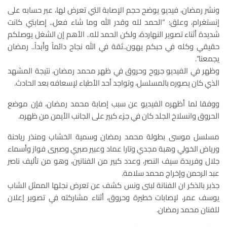
ونشر رمضان، فيديو يوضح حجم الإصابة التي تعرض لها، عبر حسابه على
إنستغرام، وعلق: “الحمد لله وقدر الله وما شاء فعل.. إصابتي كانت
شديدة أثناء تصوير النهاردة، ولكن الحمد لله.. الأهم إن الشغل يوصلكم
حقيقي وكله في حبكم يهون..ثقة في الله نجاح دائماً وأبداً.. رمضان
يجمعنا”.
وظهر في الفيديو جروح وحروق في ظهر محمد رمضان، نتيجة المشهد
الذي كان يصوره بالمسلسل، وتواجد أحد الأطباء لإسعافه بعد الحادث.
ووفقا لما أظهره الفيديو عن سبب إصابة محمد رمضان، فإن موضع
الحروق وانسلاخ الجلد كان في جزء كبير على الجانب الأيمن من ظهره.
مسلسل موسى بطولة محمد رمضان وسمية الخشاب ومنذر رياحنة
ورياض الخولي وهبة مجدي وتارا عماد وعبير صبري وصبرى فواز وأسماء
جلال وفريدة سيف النصر، وعدد كبير من الفنانين، وهو من تأليف ناصر
عبد الرحمن وإخراج محمد سلامة.
جذبر بالذكر ان الفنانة لبنى ونس كشف عن تعرض نجلها الممثل الشاب
يوسف عمر، لإصابات خطيرة وحروق، أثناء مشاركته في تصوير إعلان
للفنان محمد رمضان.