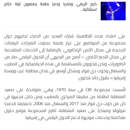
كرم الريفي وماريا ودنيا بطمة يصنعون ليلة ختام
استثنائية…
على امتداد هذه التظاهرة، شارك العديد من الخبراء تجاربهم حول
مجموعة من المواضيع على غرار رقمنة عمليات الشركات، الرهانات
الجديدة في مجال الأمن الإلكتروني، بالإضافة إلى الخدمات المتقدمة
في مجال التدبير الأمني. « أصبح من البديهي أن التحول الرقمي صار من
الضروريات، ونحن فخورون بالمساهمة في هذه الديناميكية في المغرب
والسنغال وكوت دي فوار، وبشكل أوسع، في بلدان منطقة غرب ووسط
إفريقيا »، يقول خالد بنجلون.
تأسست مجموعة CBI في سنة 1970، وهي متواجدة على صعيد
المنطقة انطلاقا من مقرها المركزي بالمغرب، ومن خلال فرعيها في
كل من كوت دي فوار منذ 2017 والسنغال منذ 2006. باعتبارها مُدمجا
موثوقا ومبتكرا على صعيد المنطقة، تلتزم المجموعة بتوفير حلول
متكاملة وخدمات موجهة لدعم التحول الرقمي في إفريقيا.