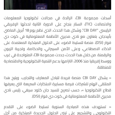
أسدلت مجموعة CBI، الرائدة في مجالات تكنولوجيا المعلومات
والاتصالات (TIC)، الستار بنجاح على الدورة الثانية لحدثها الإفريقي
الرئيسي “CBI DAY”. وشكل هذا الحدث، الذي نظم يوم 18 أبريل الماضي
بأبيدجان، بتعاون مع نادي مديري الأنظمة المعلوماتية في كوت دي
فوار (DSI)، منصة لتسليط الضوء على الحلول المبتكرة المعتمدة على
الذكاء الاصطناعي، وعلى الأمن السيبراني، والحكامة، وتجربة الزبون
والرقمنة. من خلال هذا الحدث، جددت مجموعة CBI، المتواجدة في غرب
ووسط إفريقيا منذ 2006، التزامها بدعم التنمية التكنولوجية والاقتصادية
للمنطقة.
« يشكل CBI DAY منصة فريدة لتبادل المعارف والتجارب. ويتيح هذا
الملتقى الهام للشركات فرصة مسايرة الابتكارات السريعة التي يعرفها
قطاع التكنولوجيا »، حسب تصريح للسيد جان كلود سيغي، رئيس نادي
مديري الأنظمة المعلوماتية في كوت دي فوار (DSI).
« تستهدف هذه المبادرة السنوية تسليط الضوء على التقدم
التكنولوجي والتشجيع على تبني الحلول الجديدة المبتكرة من أجل