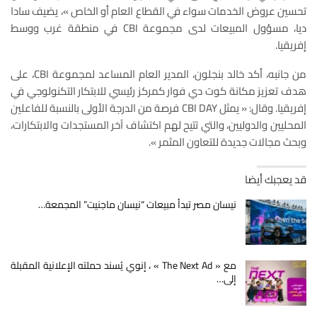
تحسين عروض الخدمات سواء في القطاع العام أو الخاص »، يضيف سادا
ديا، مسؤول المبيعات لدى مجموعة CBI في منطقة غرب ووسط
إفريقيا.
من جانبه، أكد خالد بنجلون، المدير العام المساعد لمجموعة CBI، على
هدف تعزيز مكانة كوت دي فوار كمركز رئيسي للابتكار التكنولوجي في
إفريقيا. وقال: « يمثل CBI DAY فرصة من الدرجة الأولى بالنسبة للفاعلين
المحليين والدوليين، والتي تتيح لهم اكتشاف آخر المستجدات والابتكارات،
وبحث مجالات جديدة للتعاون المثمر ».
قد يعجبك أيضا
نيسان مصر تبدأ مبيعات “نيسان ماجنيت” المجمعة…
مع « The Next Ad » ، إنوي يُسند حملته الإعلانية المقبلة
إلى…