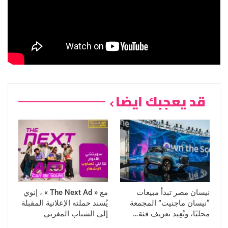
قد يعجبك ايضا
نيسان مصر تبدأ مبيعات
مع « The Next Ad » ، إنوي
“نيسان ماجنيت” المجمعة
يُسند حملته الإعلانية المقبلة
محليًا، وتُعِيد تعريف فئة…
إلى الشباب المغربي