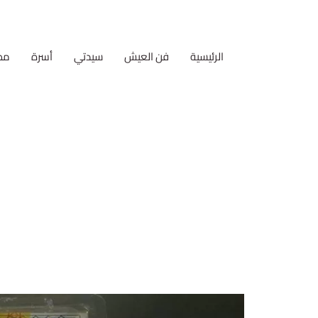
الرئيسية
فن العيش
سيدتي
أسرة
مط