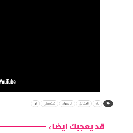
vip
الحقائق
الزعفران
تستعملي
لن
قد يعجبك ايضا