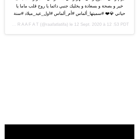
خير و بصحة و بسعادة و يخليك جنبي دائما يا روح قلب ماما يا
حياتي 💎❤️ #سميتها_ألماس #أم_ألماس #اول_عيد_ميلاد #سنة
L A T I F A R A A F A T
(@raafatlatifa) le
12 Sept. 2020 à 12 :53 PDT