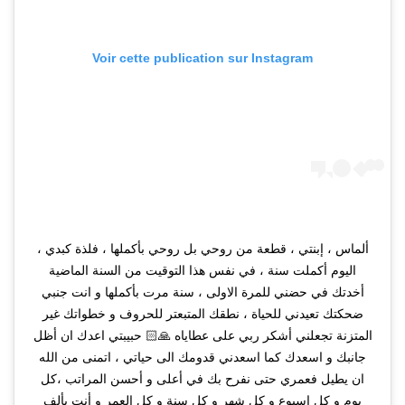
Voir cette publication sur Instagram
ألماس ، إبنتي ، قطعة من روحي بل روحي بأكملها ، فلذة كبدي ،
اليوم أكملت سنة ، في نفس هذا التوقيت من السنة الماضية
أخدتك في حضني للمرة الاولى ، سنة مرت بأكملها و انت جنبي
ضحكتك تعيدني للحياة ، نطقك المتبعتر للحروف و خطواتك غير
المتزنة تجعلني أشكر ربي على عطاياه 🙏🏻 حبيبتي اعدك ان أظل
جانبك و اسعدك كما اسعدني قدومك الى حياتي ، اتمنى من الله
ان يطيل فعمري حتى نفرح بك في أعلى و أحسن المراتب ،كل
يوم و كل اسبوع و كل شهر و كل سنة و كل العمر و أنت بألف