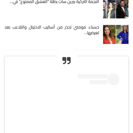
النجمة التركية بيرين سات بطلة “العشق الممنوع” في…
حسناء مومني تحذر من أساليب الاحتيال والتلاعب بعد
تعرضها…