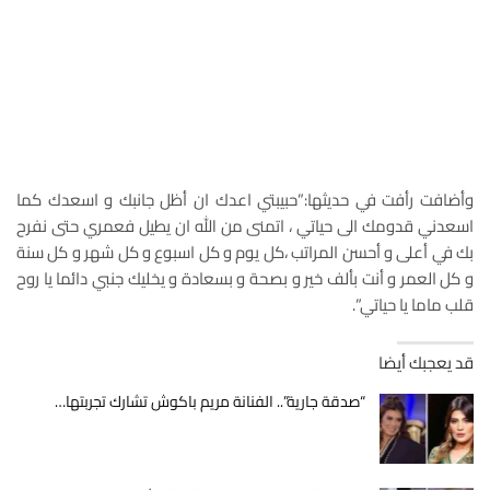
وأضافت رأفت في حديثها:”حبيبتي اعدك ان أظل جانبك و اسعدك كما
اسعدني قدومك الى حياتي ، اتمنى من الله ان يطيل فعمري حتى نفرح
بك في أعلى و أحسن المراتب ،كل يوم و كل اسبوع و كل شهر و كل سنة
و كل العمر و أنت بألف خير و بصحة و بسعادة و يخليك جنبي دائما يا روح
قلب ماما يا حياتي”.
قد يعجبك أيضا
“صدقة جارية”.. الفنانة مريم باكوش تشارك تجربتها…