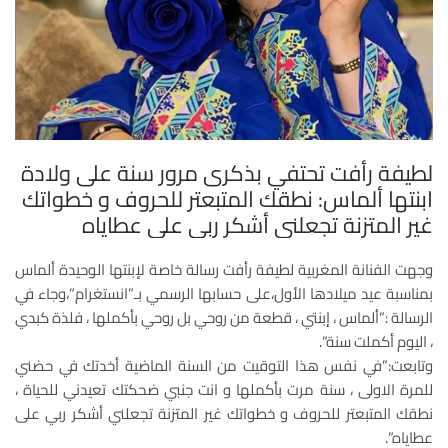
لطيفة رأفت تحتفي بذكرى مرور سنة على ولادة
ابنتها ألماس: نطقك المتبعتر للحروف و خطواتك
غير المتزنة تجعلني أشكر ربي على عطاياه
وجهت الفنانة المغربية لطيفة رأفت رسالة خاصة لإبنتها الوحيدة ألماس
بمناسبة عيد ميلادها الأول،على حسابها الرسمي بـ”انستغرام”،وجاء في
الرسالة :”ألماس ، إبنتي ، قطعة من روحي بل روحي بأكملها ، فلذة كبدي
، اليوم أكملت سنة”.
وتابعت:”في نفس هذا التوقيت من السنة الماضية أخدتك في حضني
للمرة الاولى ، سنة مرت بأكملها و انت جنبي ضحكتك تعيدني للحياة ،
نطقك المتبعتر للحروف و خطواتك غير المتزنة تجعلني أشكر ربي على
عطاياه”.