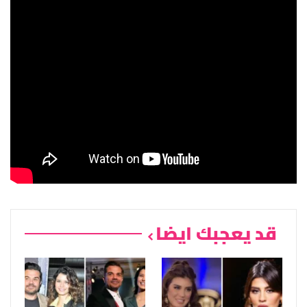
قد يعجبك ايضا