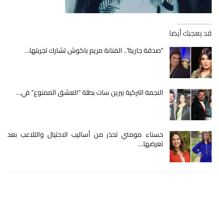
قد يعجبك أيضا
“صدقة جارية”.. الفنانة مريم باكوش تشارك تجربتها…
النجمة التركية بيرين سات بطلة “العشق الممنوع” في…
حسناء مومني تحذر من أساليب الاحتيال والتلاعب بعد
تعرضها…