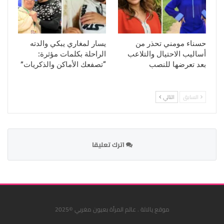
حسناء مومني تحذر من
يسار لمغاري يبكي والدته
أساليب الاحتيال والتلاعب
الراحلة بكلمات مؤثرة:
بعد تعرضها للنصب
“تصفعك الأماكن والذكريات”
السابق
التالي
اترك تعليقا
موقع يالالة . عالم المرأة بعيون مغربي ©2025