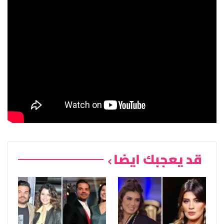
قد يعجبك ايضا