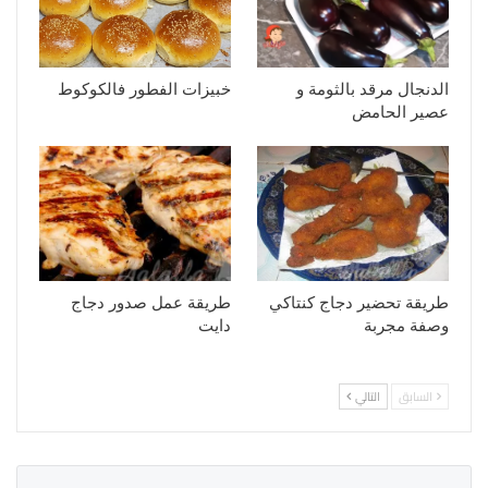
الدنجال مرقد بالثومة و
خبيزات الفطور فالكوكوط
عصير الحامض
طريقة تحضير دجاج كنتاكي
طريقة عمل صدور دجاج
وصفة مجربة
دايت
السابق
التالي