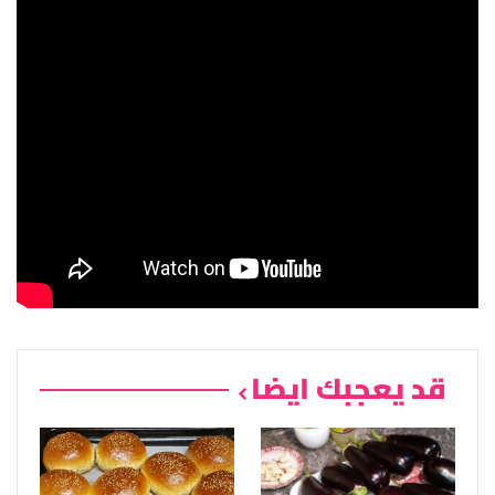
قد يعجبك ايضا