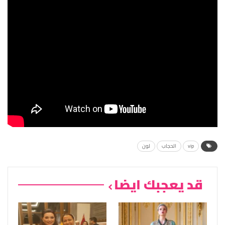
vip
الحجاب
لون
قد يعجبك ايضا