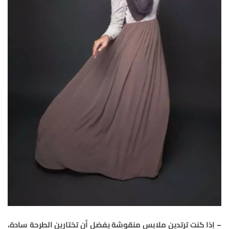
– إذا كنت ترتدين ملابس منقوشة يفضل أن تختارين الطرحة سادة،