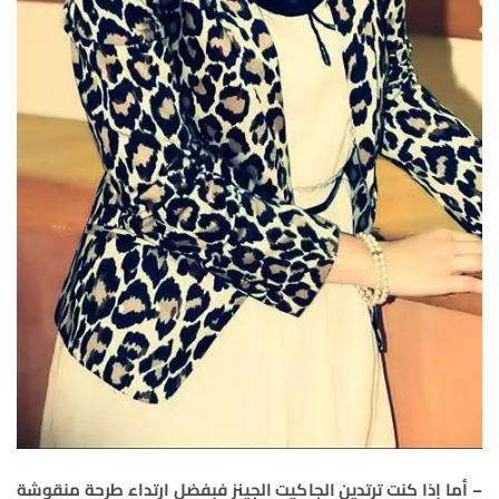
– أما إذا كنت ترتدين الجاكيت الجينز فبفضل ارتداء طرحة منقوشة