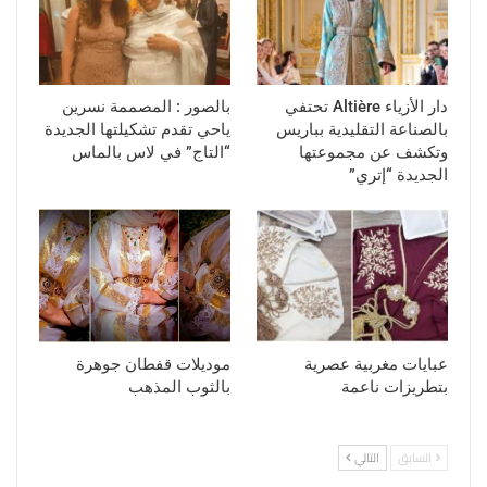
دار الأزياء Altière تحتفي
بالصور : المصممة نسرين
بالصناعة التقليدية بباريس
ياحي تقدم تشكيلتها الجديدة
وتكشف عن مجموعتها
“التاج” في لاس بالماس
الجديدة “إتري”
عبايات مغربية عصرية
موديلات قفطان جوهرة
بتطريزات ناعمة
بالثوب المذهب
السابق
التالي