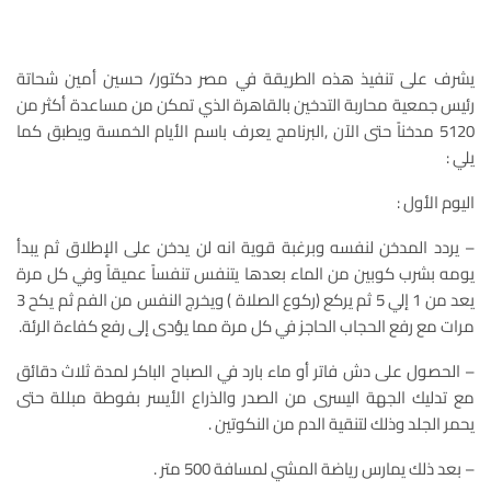
يشرف على تنفيذ هذه الطريقة في مصر دكتور/ حسين أمين شحاتة
رئيس جمعية محاربة التدخين بالقاهرة الذي تمكن من مساعدة أكثر من
5120 مدخناً حتى الآن ,البرنامج يعرف باسم الأيام الخمسة ويطبق كما
يلي :
اليوم الأول :
– يردد المدخن لنفسه وبرغبة قوية انه لن يدخن على الإطلاق ثم يبدأ
يومه بشرب كوبين من الماء بعدها يتنفس تنفساً عميقاً وفي كل مرة
يعد من 1 إلي 5 ثم يركع (ركوع الصلاة ) ويخرج النفس من الفم ثم يكح 3
مرات مع رفع الحجاب الحاجز في كل مرة مما يؤدى إلى رفع كفاءة الرئة.
– الحصول على دش فاتر أو ماء بارد في الصباح الباكر لمدة ثلاث دقائق
مع تدليك الجهة اليسرى من الصدر والذراع الأيسر بفوطة مبللة حتى
يحمر الجلد وذلك لتنقية الدم من النكوتين .
– بعد ذلك يمارس رياضة المشي لمسافة 500 متر .