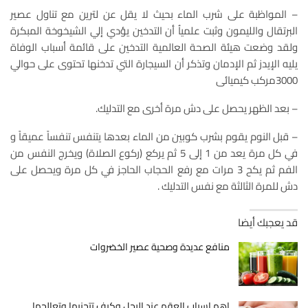
– المواظبة على شرب الماء بحيث لا يقل عن لترين مع تناول عصير
البرتقال والليمون وثبت علمياُ أن التدخين يؤدي إلي الشيخوخة المبكرة
ولقد وضعت هيئة الصحة العالمية التدخين على قائمة أسباب الوفاة
يليه الإيدز ثم الإدمان وتذكر أن السيجارة التي تدخنها تحتوى على حوالي
3000مركب كيميائى
– بعد الظهر يحصل على دش مرة أخرى مع التدليك.
– قبل النوم يقوم بشرب كوبين من الماء بعدها يتنفس تنفساً عميقاً و
في كل مرة يعد من 1 إلى 5 ثم يركع (ركوع الصلاة) ويخرج النفس من
الفم ثم يكح 3 مرات مع رفع الحجاب الحاجز في كل مرة ويحصل على
دش للمرة الثالثة مع نفس التدليك .
قد يعجبك أيضا
منافع عديدة وصحية عصير الخضروات
اهم اسباب العقم عند الرجل وكيف تتجنبها وتعالجها