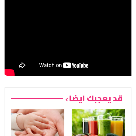
قد يعجبك ايضا