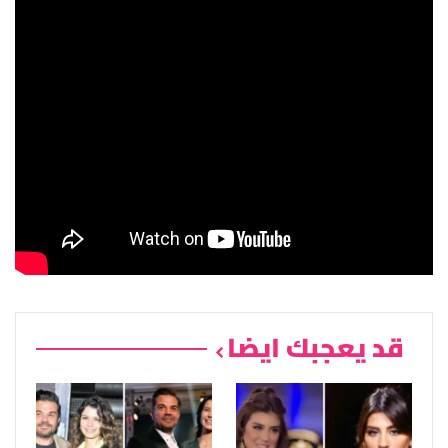
قد يعجبك ايضا