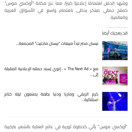
وشهد الحفل اهتمامًا إعلاميًا كبيرًا، مما عزز مكانة “أوكسي موس”
كمنتج جمالي مبتكر يحظى باهتمام واسع في الأسواق العربية
والعالمية.
قد يعجبك أيضا
نيسان مصر تبدأ مبيعات “نيسان ماجنيت” المجمعة…
مع « The Next Ad » ، إنوي يُسند حملته الإعلانية المقبلة
إلى…
كرم الريفي وماريا ودنيا بطمة يصنعون ليلة ختام
استثنائية…
“أوكسي موس” يأتي كخطوة ثورية في عالم العناية بالشعر، بتركيبة