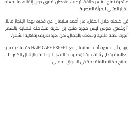
مبتكرة تمنح الشعر كثافة، ترطيب، ولمعان فوري دون إثقاله، ما يجعله
الخيار المثالي للمرأة العصرية.
في كلمته خلال الحفل، عبّر أحمد سليمان عن فخره بهذا الإنجاز قائلاً:
“أوكسي موس ليس مجرد منتج، بل تجربة متكاملة للعناية بالشعر،
أُنجزت بدقة علمية وشغف بالجمال. نحن نعيد تعريف رفاهية الشعر”.
ويبدو أن مسيرة أحمد سليمان مع AS HAIR CARE EXPERT ماضية نحو
العالمية بخطى ثابتة، حيث تؤكد ردود الفعل الإيجابية والإقبال الكبير على
المنتج مكانته المتقدمة في السوق الجمالي.