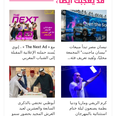
قد يعجبك ايضا
نيسان مصر تبدأ مبيعات
مع « The Next Ad » ، إنوي
“نيسان ماجنيت” المجمعة
يُسند حملته الإعلانية المقبلة
محليًا، وتُعِيد تعريف فئة…
إلى الشباب المغربي
كرم الريفي وماريا ودنيا
أبوظبي تحتفي بالذكرى
بطمة يصنعون ليلة ختام
السابعة والعشرين لعيد
استثنائية بالمهرجان
العرش المجيد بحضور سمو