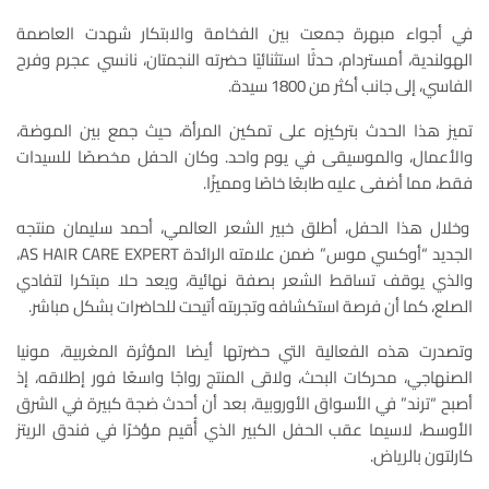
في أجواء مبهرة جمعت بين الفخامة والابتكار شهدت العاصمة
الهولندية، أمستردام، حدثًا استثنائيًا حضرته النجمتان، نانسي عجرم وفرح
الفاسي، إلى جانب أكثر من 1800 سيدة.
تميز هذا الحدث بتركيزه على تمكين المرأة، حيث جمع بين الموضة،
والأعمال، والموسيقى في يوم واحد. وكان الحفل مخصصًا للسيدات
فقط، مما أضفى عليه طابعًا خاصًا ومميزًا.
وخلال هذا الحفل، أطلق خبير الشعر العالمي، أحمد سليمان منتجه
الجديد “أوكسي موس” ضمن علامته الرائدة AS HAIR CARE EXPERT،
والذي يوقف تساقط الشعر بصفة نهائية، ويعد حلا مبتكرا لتفادي
الصلع، كما أن فرصة استكشافه وتجربته أتيحت للحاضرات بشكل مباشر.
وتصدرت هذه الفعالية التي حضرتها أيضا المؤثرة المغربية، مونيا
الصنهاجي، محركات البحث، ولاقى المنتج رواجًا واسعًا فور إطلاقه، إذ
أصبح “ترند” في الأسواق الأوروبية، بعد أن أحدث ضجة كبيرة في الشرق
الأوسط، لاسيما عقب الحفل الكبير الذي أُقيم مؤخرًا في فندق الريتز
كارلتون بالرياض.