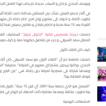
ويوسف الجندي، و لكن و لأسباب عديدة، لم يكتب لهذا العمل النجا
في أثناء تحضير العمل، نشأت بين الممثلين صداقة دامت لثلاثة أشه
تطورت لألفة، و تحولت إلى مشروع زواج ناجح، اختار خلاله كل منهم
النتيجة بعد 15 سنة محبة و احترام متبادل و طفلين جميلين هما آية و يحيى.
خصصت
جريدة هسبريس فقرة “الكوبل نجوم”
، لتستضيف الفن
الممثل سعد التسولي، و جزء من تفاصيل حياتهما معا، و كيف يعيشا
كيف كان اللقاء الأول
كشفت فاطمة خير أن “اللقاء الأول مع سعد التسولي كان أثنا
الجندي، وكانوا يريدون مشاركتي معهم في الفرقة”، مضيفة “اتصل
وبعدها شاركنا في مسرحية لفرقة جيل جلالة، هي “بين البارح وال
تتوطد العلاقة بيننا”.
“المسرح هو الذي جمعنا سنة 1
بيننا تطورت علاقتنا، وبعدها مباشرة كانت الخطبة، ثم الزواج في فترة وجيزة
الانشغالات اليومية