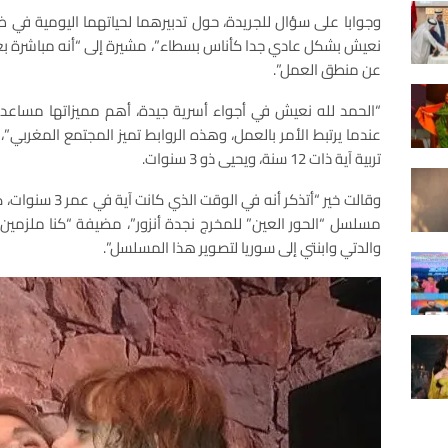
وجوابا على سؤال للجريدة، حول تدبيرهما لحياتهما اليومية في ظل 
نعيش بشكل عادي جدا كأناس بسطاء”، مشيرة إلى “أنه مباشرة بعد د
عن منطق العمل”.
“الحمد لله نعيش في أجواء أسرية جيدة، أهم مميزاتها مساع
عندما يرتبط الأمر بالعمل، وهذه الروابط تميز المجتمع المغربي”
تربية آية ذات 12 سنة، ويحيى ذو 3 سنوات.
وقالت خير “أتذكر أ
مسلسل “الحور العين” للمخرج نجدة أنزور”، مضيفة “كنا ملزمين 
والدتي وابنتي إلى سوريا لتصوير هذا المسلسل”.