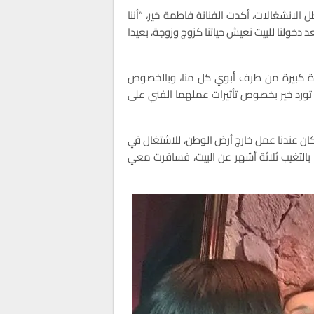
الانشغالات، أكدت الفنانة فاطمة خير، “أننا
خولنا للبيت نعيش حياتنا كزوج وزوجة، بعيدا
دة كبيرة من طرف أبوي كل منا، وبالخصوص
، تورد خير بخصوص تأثيرات عملهما الفني على
نه في الوقت الذي كانت آية في عمر 3 سنوات، كان عندنا عمل خارج أرض الوطن، للاشتغال في
بالتغيب ثلاثة أشهر عن البيت، فسافرت معي