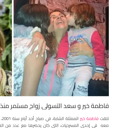
فاطمة خير و سعد التسولي زواج مستمر منذ 19 سنة و أثمر طفلين جميلين
تلقت
فاطمة خير
ال
معه في إحدى المسرحيات، التي كان يحضرها مع عدد من الفنا