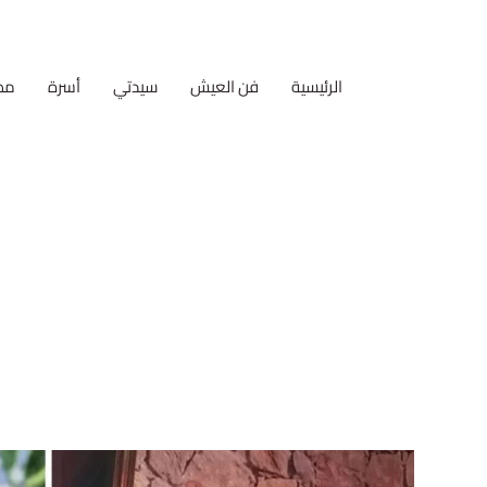
الرئيسية
فن العيش
سيدتي
أسرة
مط