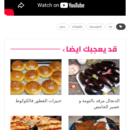
vip
الموسمية
بالفواكه
عصير
قد يعجبك ايضا
الدنجال مرقد بالثومة و
خبيزات الفطور فالكوكوط
عصير الحامض