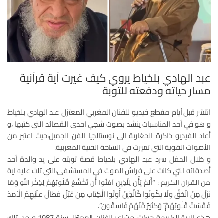
عبد الهادي بلخياط يروي كيف غيرت آية قرآنية
مسار حياته ودفعته للتوبة
انتشر قبل أيام مقطع فيديو للفنان المغربي المعتزل عبد الهادي بلخياط
و هو في أحد المناسبات ينشد بصوت شجي احدى القصائد التي كتبها ،و
أعاد الفيديو ذاكرة المغاربة الى نوستالجيا الفن الجميل،حيث اعتبر من
الأصوات القوية التي تميزت في الساحة الفنية المغربية.
و خلال الحفل سرد عبد الهادي بلخياط قصة توبته على يد والدة أحد
أصدقائه التي كانت على فراش الموت في المستشفى،التي تلت عليه اية
من القران الكريم : “أَلَمْ يَأْنِ لِلَّذِينَ آمَنُوا أَن تَخْشَعَ قُلُوبُهُمْ لِذِكْرِ اللَّهِ وَمَا
نَزَلَ مِنَ الْحَقِّ وَلَا يَكُونُوا كَالَّذِينَ أُوتُوا الْكِتَابَ مِن قَبْلُ فَطَالَ عَلَيْهِمُ الْأَمَدُ
فَقَسَتْ قُلُوبُهُمْ ۖ وَكَثِيرٌ مِّنْهُمْ فَاسِقُونَ”.
هذه الاية الكريمة حركت مشاعر الفنان المعتزل سنة 1987 و من تلك