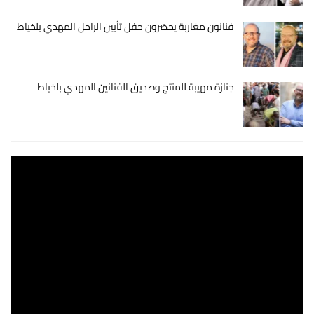
فنانون مغاربة يحضرون حفل تأبين الراحل المهدي بلخياط
جنازة مهيبة للمنتج وصديق الفنانين المهدي بلخياط