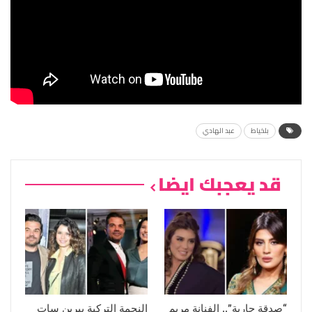
بلخياط
عبد الهادي
قد يعجبك ايضا
“صدقة جارية”.. الفنانة مريم
النجمة التركية بيرين سات