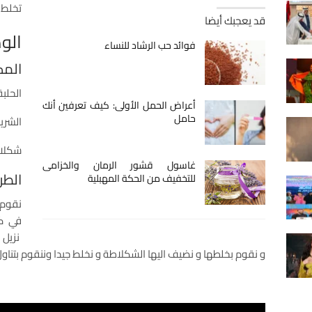
تخلط 
قد يعجبك أيضا
الوص
فوائد حب الرشاد للنساء
المك
الحلبة
أعراض الحمل الأولى: كيف تعرفين أنك
حامل
الشري
شكلاط
غاسول قشور الرمان والخزامى
الطر
للتخفيف من الحكة المهبلية
نقوم 
في كس
نزيل 
و نقوم بخلطها و نضيف اليها الشكلاطة و نخلط جيدا وننقوم بتنا