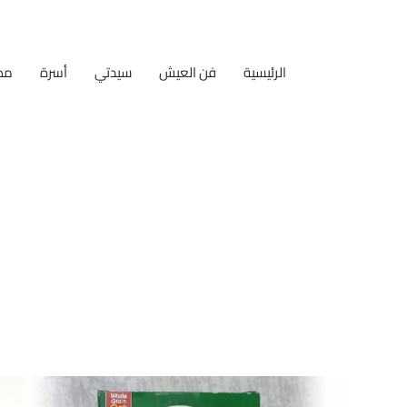
الرئيسية
فن العيش
سيدتي
أسرة
مط