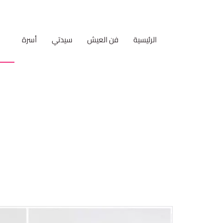
الرئيسية
فن العيش
سيدتي
أسرة
مط