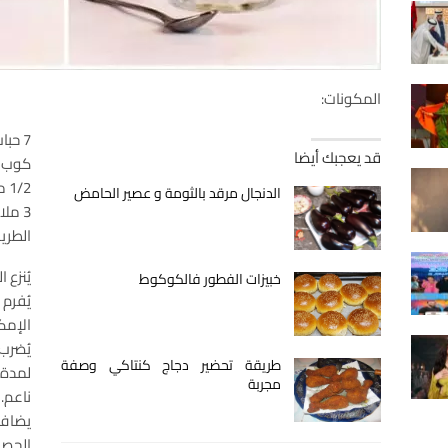
المكونات:
7 حبات تمر.
قد يعجبك أيضا
كوب ل
1/2 ملعقة صغيرة فانيليا.
الدنجال مرقد بالثومة و عصير الحامض
3 ملاعق كبيرة أيس كريم فانيليا.
الطري
يُنزع 
خبيزات الفطور فالكوكوط
يُفرم
الإمك
يُضرب 
طريقة تحضير دجاج كنتاكي وصفة
لمدة
مجربة
ناعم.
يضاف 
الحصو