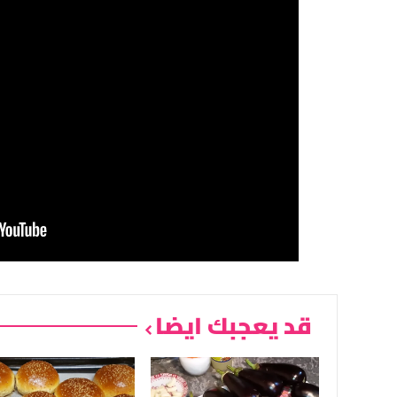
قد يعجبك ايضا