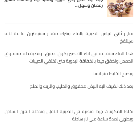
رمضان وسهل…
نملئ ثلثي قياس الصينية بالماء ونترك مقدار سنتيمترين فارغة لانه
سينتفخ
هذا الماء سنفرغه في اناء التحضير يكون عميق ونضيف له مسحوق
الحمص ونخفق جيدا بالخفاقة اليدوية حتى تختفي الحبيبات
ويصبح الخليط متجانسا
بعد ذلك نضيف اليه البيض مخفوق والحليب والزيت والملح
نخلط المكونات جيدا ونصبه في الصينية الاولى وندخله الفرن الساخن
ويطهى لمدة ساعة على نار هادئة