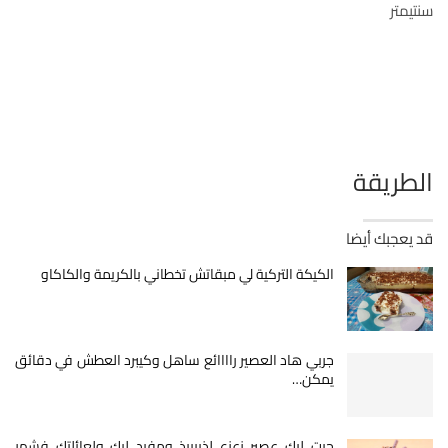
سنتيمتر
الطريقة
قد يعجبك أيضا
الكيكة التركية لي مبقاتش تخطاني بالكريمة والكاكاو
جربي هاد العصير راااائع ساهل وكيبرد العطش في دقائق
يمكن…
جبت ليك عصير زعزع لذييييذ ومفيد ليك ولعائلتك فشهر