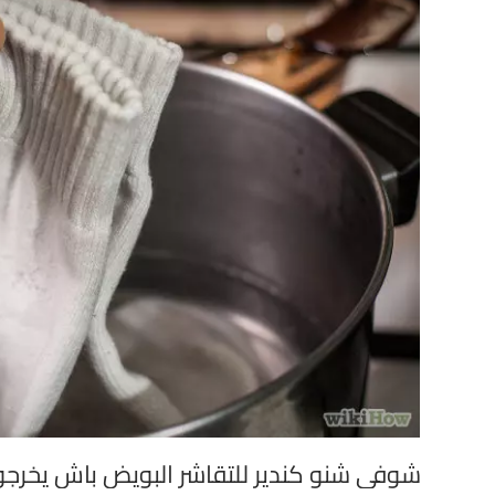
شوفي شنو كندير للتقاشر البويض باش يخرجو 