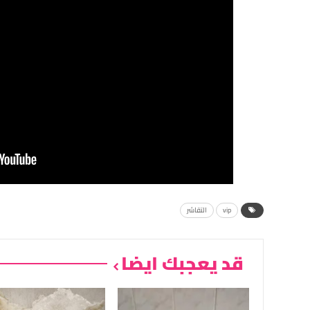
vip
التقاشر
قد يعجبك ايضا