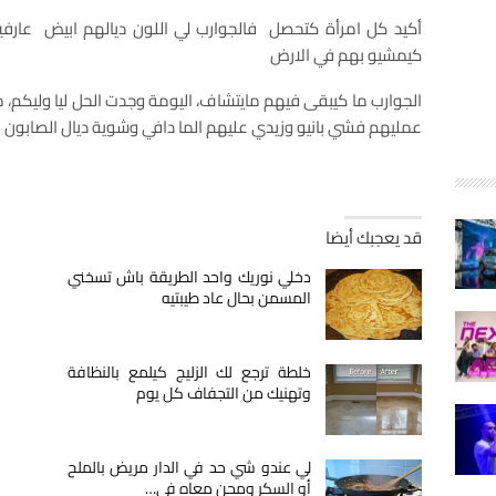
أكيد كل امرأة كتحصل فالجوارب لي اللون ديالهم ابيض عارفين
كيمشيو بهم في الارض
الجوارب ما كيبقى فيهم مايتشاف، اليومة وجدت الحل ليا وليكم، مي
عمليهم فشي بانيو وزيدي عليهم الما دافي وشوية ديال الصابون ال
قد يعجبك أيضا
دخلي نوريك واحد الطريقة باش تسخني
المسمن بحال عاد طيبتيه
خلطة ترجع لك الزليج كيلمع بالنظافة
وتهنيك من التجفاف كل يوم
لي عندو شي حد في الدار مريض بالملح
أو السكر ومحن معاه في…