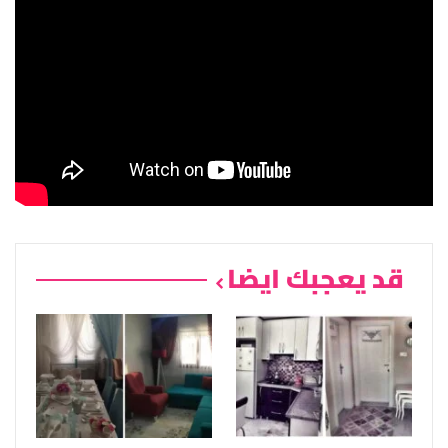
قد يعجبك ايضا