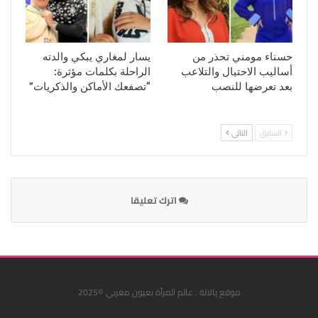
حسناء مومني تحذر من
يسار لمغاري يبكي والدته
أساليب الاحتيال والتلاعب
الراحلة بكلمات مؤثرة:
بعد تعرضها للنصب
“تصفعك الأماكن والذكريات”
السابق
التالي
اترك تعليقا
موقع يالالة . عالم المرأة بعيون مغربي ©2025