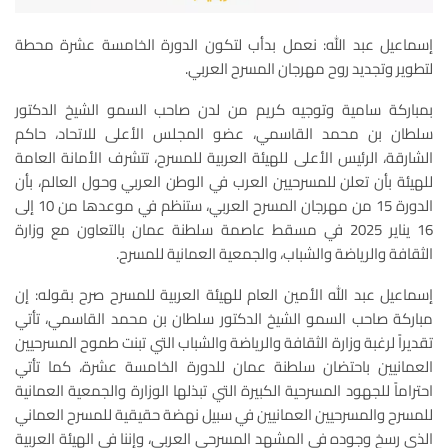
إسماعيل عبد الله: نعمل بدأب لتكون الدورة الخامسة عشرة محطة
لتطوير وتجديد روح مهرجان المسرح العربي.
بمباركة سامية وتوجيه كريم من لدن صاحب السمو الشيخ الدكتور
سلطان بن محمد القاسمي، عضو المجلس الأعلى للاتحاد، حاكم
الشارقة، الرئيس الأعلى للهيئة العربية للمسرح، تتشرف الأمانة العامة
للهيئة بأن تعلن للمسرحيين العرب في الوطن العربي وحول العالم، بأن
الدورة 15 من مهرجان المسرح العربي، ستنظم في موعدها من 10 إلى
16 يناير 2025 في مسقط عاصمة سلطنة عمان بالتعاون مع وزارة
الثقافة والرياضة والشباب، والجمعية العمانية للمسرح.
إسماعيل عبد الله الأمين العام للهيئة العربية للمسرح صرح بقوله: إن
مباركة صاحب السمو الشيخ الدكتور سلطان بن محمد القاسمي، تأتي
تقديراً لرغبة وزارة الثقافة والرياضة والشباب التي تبنت طموح المسرحيين
العمانيين باحتضان سلطنة عمان للدورة الخامسة عشرة، كما تأتي
احتراماً للجهود المسرحية الكبيرة التي تبذلها الوزارة والجمعية العمانية
للمسرح والمسرحيين العمانيين في سبيل نهضة حقيقية للمسرح العماني
الذي رسخ وجوده في المشهد المسرحي العربي، وإننا في الهيئة العربية