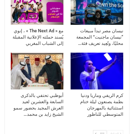
نيسان مصر تبدأ مبيعات
مع « The Next Ad » ، إنوي
“نيسان ماجنيت” المجمعة
يُسند حملته الإعلانية المقبلة
محليًا، وتُعِيد تعريف فئة…
إلى الشباب المغربي
كرم الريفي وماريا ودنيا
أبوظبي تحتفي بالذكرى
بطمة يصنعون ليلة ختام
السابعة والعشرين لعيد
استثنائية بالمهرجان
العرش المجيد بحضور سمو
المتوسطي للناظور
الشيخ زايد بن محمد…
السابق
التالي