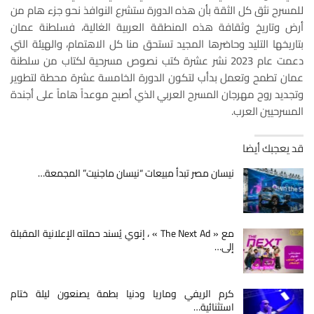
للمسرح نثق كل الثقة بأن هذه الدورة ستشرع النوافذ نحو جزء هام من
أرض وتاريخ وثقافة هذه المنطقة العربية الغالية، فسلطنة عمان
بتاريخها التليد وحاضرها المجيد تستحق منا كل الاهتمام، والهيئة التي
دعمت عام 2023 نشر عشرة كتب نصوص مسرحية لكتاب من سلطنة
عمان تطمح وتعمل بدأب لتكون الدورة الخامسة عشرة محطة لتطوير
وتجديد روح مهرجان المسرح العربي الذي أصبح موعداً هاماً على أجندة
المسرحيين العرب.
قد يعجبك أيضا
نيسان مصر تبدأ مبيعات “نيسان ماجنيت” المجمعة…
مع « The Next Ad » ، إنوي يُسند حملته الإعلانية المقبلة
إلى…
كرم الريفي وماريا ودنيا بطمة يصنعون ليلة ختام
استثنائية…