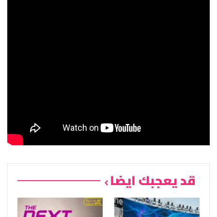
قد يعجبك ايضا