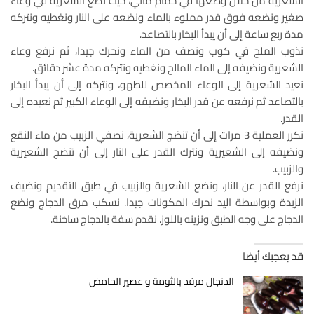
الشعرية من خلال وضعها في حمام مائي، حيث نضع الشعرية في وعاء
صغير ونضعه فوق قدر مملوء بالماء ونضعه على النار ونغطيه ونتركه
مدة ربع ساعة إلى أن يبدأ البخار بالتصاعد.
نذوب الملح في كوب ونصف من الماء ونحرك جيدا، ثم نرفع وعاء
الشعرية ونضيفه إلى الماء المالح ونغطيه ونتركه مدة عشر دقائق.
نعيد الشعرية إلى الوعاء المخصص للطهو، ونتركه إلى أن يبدأ البخار
بالتصاعد ثم نرفعه عن قدر البخار ونضيفه إلى الوعاء الكبير ثم نعيده إلى
القدر.
نكرر العملية 3 مرات إلى أن تنضج الشعرية، نصفي الزبيب من ماء النقع
ونضيفه إلى الشعيرية ونترك القدر على النار إلى أن تنضج الشعيرية
والزبيب.
نرفع القدر عن النار، ونضع الشعرية والزبيب في طبق التقديم ونضيف
الزبدة وبواسطة اليد نحرك المكونات جيدا. نسكب مرق الدجاج ونضع
الدجاج على وجه الطبق ونزينه باللوز. نقدم سفة بالدجاج ساخنة.
قد يعجبك أيضا
الدنجال مرقد بالثومة و عصير الحامض