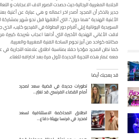
الجلابة المغربية الرجالية حيث حصدت الصور الاف الاعجابات و التعال
جدير بالذكر أن المجرد أصدر اخر اعماله و هي عبارة عن أغنية بعن
الأغنية الهندية “هما دول”، التي أطلقها قبل نحو شهر بمشاركة ال
السويدية اليونانية إيلي أفرام دور البطولة في الفيديو كليب، الذي 
لاقت الأغاني الهندية الأخيرة التي أداها اعجاب شريحة كبيرة من
مكانته كواحد من أبرز نجوم الساحة الفنية المغربية والعربية.
كما نظن المجرد مؤخرا حفلا بمناسبة اطلاق علامته التجارية في 
معه غمار هذه التجربة الجديدة لأول مرة بعد احترافه للغناء.
قد يعجبك أيضا
تطورات جديدة في قضية سعد لمجرد
أمام القضاء الفرنسي قد تغيّر…
انطلاق المحاكمة الاستئنافية لسعد
لمجرد في فرنسا بهيئة دفاع…