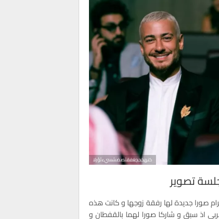
كنهخحجغفقثصضشسيءئؤرلا
جلسة تصوير
ام صورا جديدة لها رفقة زوجها و كانت هذه
غربي اذ سبق و شاركا صورا لهما بالقفطان و