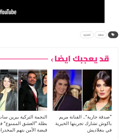
سعد
لمجرد
قد يعجبك ايضا
“صدقة جارية”.. الفنانة مريم
النجمة التركية بيرين سا
باكوش تشارك تجربتها الخيرية
بطلة “العشق الممنوع” ف
في بنغلاديش
قبضة الأمن بتهم المخدرا