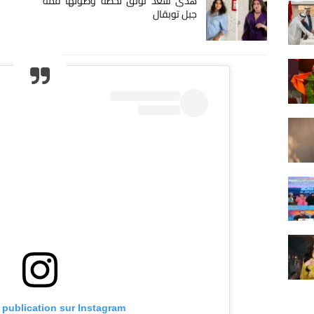
هدى سعد توثق لحظة وصولها قمة
جبل توبقال
e publication sur Instagram