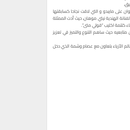
يق،
وان على مايبدو و التي لاقت نجاحا كسابقتها
فنانة الهندية نيتي موهان، حيث أدت الممثلة
جاء كتتمة اكليب “قولي متى”.
 متابعيه حيث ساهم التنوع والتميز في تعزيز
عالم الأزياء بتعاون مع عصام وشمة الذي دخل