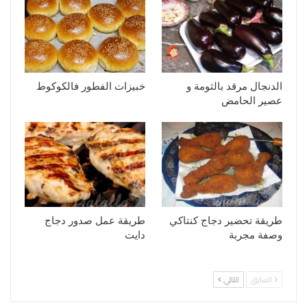
الدنجال مرقد بالثومة و
خبيزات الفطور فالكوكوط
عصير الحامض
طريقة تحضير دجاج كنتاكي
طريقة عمل صدور دجاج
وصفة مجربة
دايت
السابق
التالي