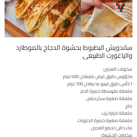
ساندويش البطبوط بحشوة الدجاج بالموطارد
والياغورت الطبيعي
مكونات العجين:
4كؤوس دقيق ابيض مايعادل 400غرام
1كأس دقيق فينو ما يعادل 100غرام
ملعقة متوسطة خميرة الخبز
ملعقة صغيرة سكر خشن
ملح
ملعقة كبيرة زيت
ملعقة صغيرة خميرة الحلويات
ماء دافئ لجمع العجين
مكونات الحشوة: