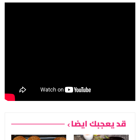
قد يعجبك ايضا