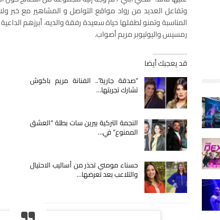
وتفاعل العديد من رواد مواقع التواصل و المشاهير مع خبر ولادة ا
المناسبة وتمنو لطفلها حياة سعيدة رفقة والديه، أبرزهم الداعي
رمسيس واليوتيوبر مريم أصواب.
قد يعجبك أيضا
“صدقة جارية”.. الفنانة مريم باكوش
تشارك تجربتها…
النجمة التركية بيرين سات بطلة “العشق
الممنوع” في…
حسناء مومني تحذر من أساليب الاحتيال
والتلاعب بعد تعرضها…