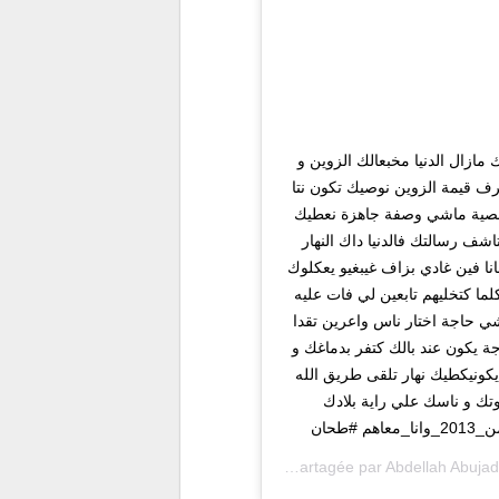
مازال الدنيا مخبعالك الزوين و
رف قيمة الزوين نوصيك تكون نتا
شخصية ماشي وصفة جاهزة نعطيك
 رسالتك فالدنيا داك النهار
ا فين غادي بزاف غيبغيو يعكلوك
ا كتخليهم تابعين لي فات عليه
 حاجة اختار ناس واعرين تقدا
 يكون عند بالك كتفر بدماغك و
يكونيكطيك نهار تلقى طريق الله
وتك و ناسك علي راية بلادك
Une publication partagée par
Abdellah Abuja