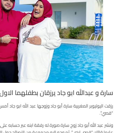
سارة و عبدالله ابو جاد يرزقان بطفلهما الاو
رزقت اليوتيوبر المغربية سارة أبو جاد وزوجها عبد الله ابو جاد أم
“قصي”.
ونشر عبد الله أبو جاد زوج سارة صورة له رفقة ابنه عبر حسابه عل
عليها قائلا: “قصي ابني”، ثم وجه إليه مجموعة من النصائح حول الح