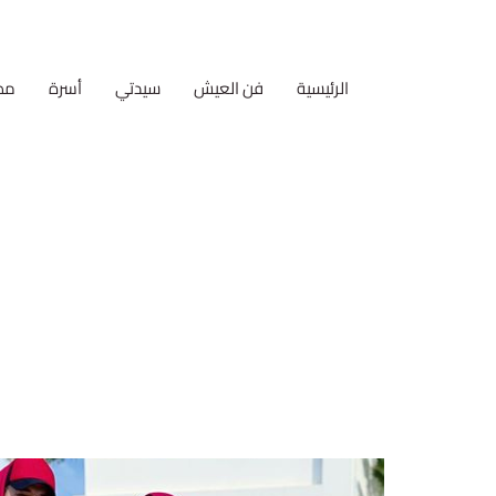
الرئيسية
فن العيش
سيدتي
أسرة
مط