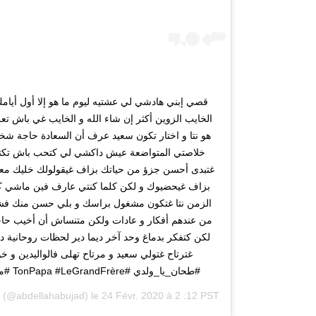
قصي إبني هادشي لي عشتيه ليوم ما هو إلا أول أيامك 
الخايب الزوين أكثر إن شاء الله و الخايب غي باش تع
هو نتا و اختار تكون سعيد عرف أن السعادة حاجة 
خلاصتي المتواضعة عيش داكشي لي كتحب باش تكتاشف
غتبدى أحسن جزؤ من حياتك بزاف غيقولولك خليك معان
بزاف غيحضيوك و لكن كلما كنتي عارف فين ماشي كلم
الزمن نتا غتكون مشغول براسك و بلي حسن منك فشي
من عندهم أفكار و عادات ولكن متنساش أن أخيب حاجة
لكن كتفكر بدماغ وحد آخر ديما دير لحظات روحانية د
غترتاح غتولي سعيد و مرتاح تهلى فالواليدين و خ
#طحان_يا_ولدي #TonPapa #LeGrandFrère #من_2013_وانا_معاهم #طحان
d
(@abdellahabujad) le
24 Févr. 2020 à 2 :12 PST