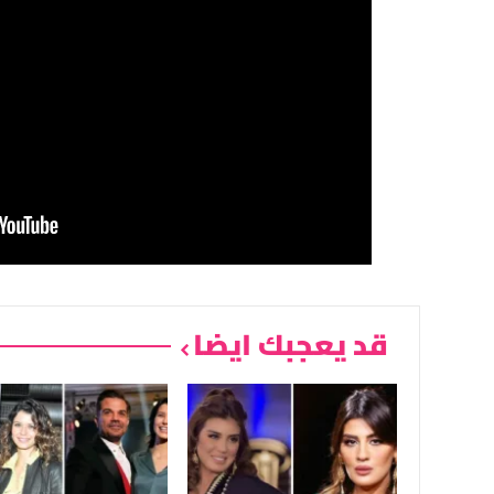
قد يعجبك ايضا