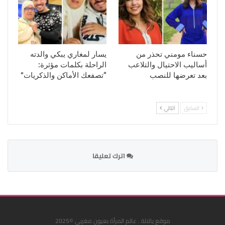
حسناء مومني تحذر من
يسار لمغاري يبكي والدته
أساليب الاحتيال والتلاعب
الراحلة بكلمات مؤثرة:
بعد تعرضها للنصب
“تصفعك الأماكن والذكريات”
السابق
التالي
اترك تعليقا
موقع يالالة . عالم المرأة بعيون مغربي ©2025