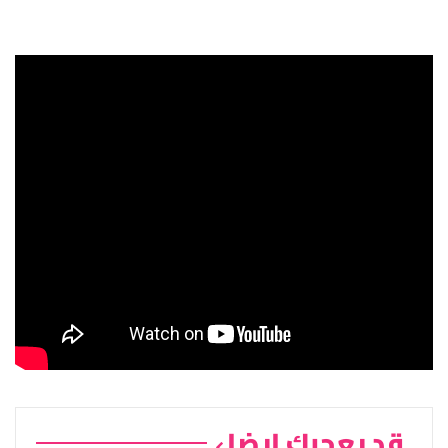
قد يعجبك ايضا