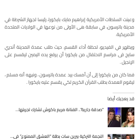
وعينت السلطات الأمريكية إبراهيم مايك بايكورا، رئيسا لجهاز الشرطة في
مدينة باترسون، في سابقة هى الأولى من نوعها في الولايات المتحدة
الأمريكية.
ويظهر في الفيديو، لحظة أداء القسم، حيث طلب عمدة المدينة أندري
سايج فى مراسم الاحتفال من بايكورا أن يرفع يده اليمين ليقسم على
الإنجيل .
فما كان من بايكورا إلى أن أمسك بيد عمدة باترسون ، ونبهه أنه مسلم ،
ليقوم العمدة بطلب القرآن الكريم لكي يقسم عليه بايكورا .
قد يعجبك أيضا
“صدقة جارية”.. الفنانة مريم باكوش تشارك تجربتها…
النجمة التركية بيرين سات بطلة “العشق الممنوع” في…