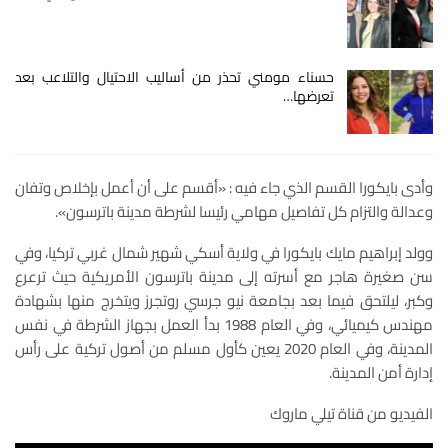
حسناء مومني تحذر من أساليب الاحتيال والتلاعب بعد
تعرضها…
وأدى بايكورا القسم الذي جاء فيه : «أقسم على أن أعمل بإخلاص وتفان
وعدالة والتزام كل تفاصيل مهامي رئيسا لشرطة مدينة باترسون».
وولد إبراهيم مايك بايكورا في ولاية أسكي شهير شمال غربي تركيا، وفي
سن صغيرة هاجر مع أسرته إلى مدينة باترسون الأمريكية حيث ترعرع
وكبر، ليلتحق فيما بعد بجامعة نيو جرسي روتجرز ويتخرج منها بشهادة
مهندس كيميائي، وفي العام 1988 بدأ العمل بجهاز الشرطة في نفس
المدينة، وفي العام 2020 يعين كأول مسلم من أصول تركية على رأس
إدارة أمن المدينة.
الفيديو من قناة تيلي ماروك