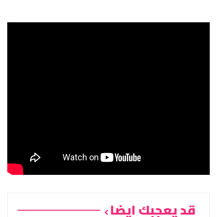
قد يعجبك ايضا