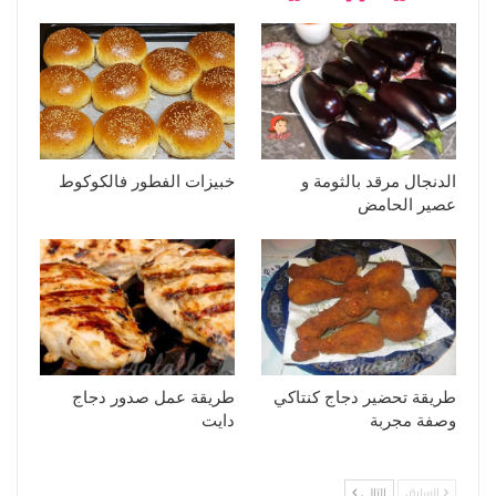
الدنجال مرقد بالثومة و
خبيزات الفطور فالكوكوط
عصير الحامض
طريقة تحضير دجاج كنتاكي
طريقة عمل صدور دجاج
وصفة مجربة
دايت
السابق
التالي