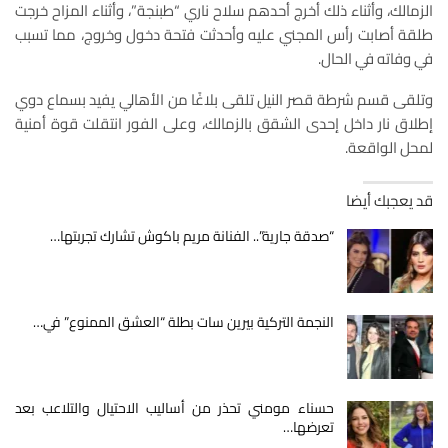
الزمالك، وأثناء ذلك أخرج أحدهم سلاح ناري “طبنجة”، وأثناء المزاح خرجت
طلقة أصابت رأس المجني عليه وأحدثت فتحة دخول وخروج، مما تسبب
في وفاته في الحال.
وتلقى قسم شرطة قصر النيل تلقى بلاغًا من الأهالي يفيد بسماع دوي
إطلاق نار داخل إحدى الشقق بالزمالك، وعلى الفور انتقلت قوة أمنية
لمحل الواقعة.
قد يعجبك أيضا
“صدقة جارية”.. الفنانة مريم باكوش تشارك تجربتها…
النجمة التركية بيرين سات بطلة “العشق الممنوع” في…
حسناء مومني تحذر من أساليب الاحتيال والتلاعب بعد
تعرضها…