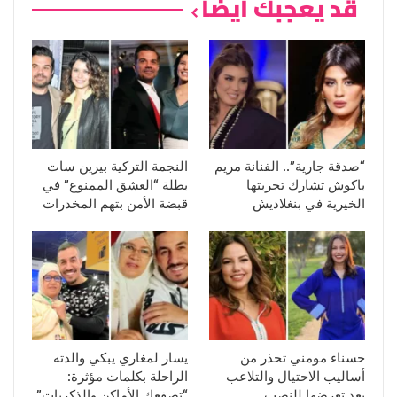
قد يعجبك ايضا
“صدقة جارية”.. الفنانة مريم
النجمة التركية بيرين سات
باكوش تشارك تجربتها
بطلة “العشق الممنوع” في
الخيرية في بنغلاديش
قبضة الأمن بتهم المخدرات
حسناء مومني تحذر من
يسار لمغاري يبكي والدته
أساليب الاحتيال والتلاعب
الراحلة بكلمات مؤثرة:
بعد تعرضها للنصب
“تصفعك الأماكن والذكريات”