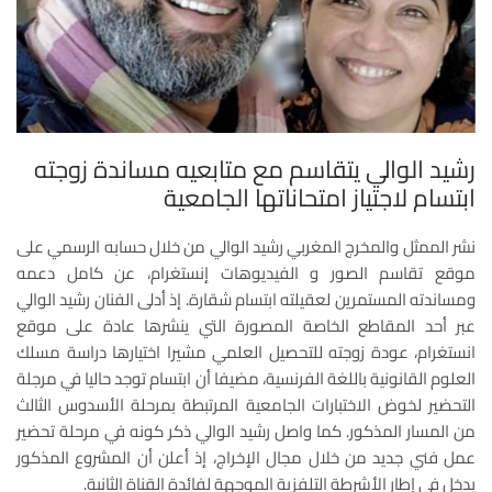
رشيد الوالي يتقاسم مع متابعيه مساندة زوجته
ابتسام لاجتياز امتحاناتها الجامعية
نشر الممثل والمخرج المغربي رشيد الوالي من خلال حسابه الرسمي على
موقع تقاسم الصور و الفيديوهات إنستغرام، عن كامل دعمه
ومساندته المستمرين لعقيلته ابتسام شقارة. إذ أدلى الفنان رشيد الوالي
عبر أحد المقاطع الخاصة المصورة التي ينشرها عادة على موقع
انستغرام، عودة زوجته للتحصيل العلمي مشيرا اختيارها دراسة مسلك
العلوم القانونية باللغة الفرنسية، مضيفا أن ابتسام توجد حاليا في مرجلة
التحضير لخوض الاختبارات الجامعية المرتبطة بمرحلة الأسدوس الثالث
من المسار المذكور. كما واصل رشيد الوالي ذكر كونه في مرحلة تحضير
عمل فني جديد من خلال مجال الإخراج، إذ أعلن أن المشروع المذكور
يدخل في إطار الأشرطة التلفزية الموجهة لفائدة القناة الثانية.