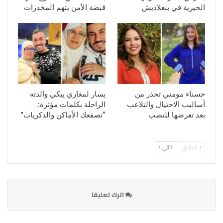
الخيرية في بنغلاديش
قبضة الأمن بتهم المخدرات
حسناء مومني تحذر من
يسار لمغاري يبكي والدته
أساليب الاحتيال والتلاعب
الراحلة بكلمات مؤثرة:
بعد تعرضها للنصب
“تصفعك الأماكن والذكريات”
السابق
التالي
اترك تعليقا