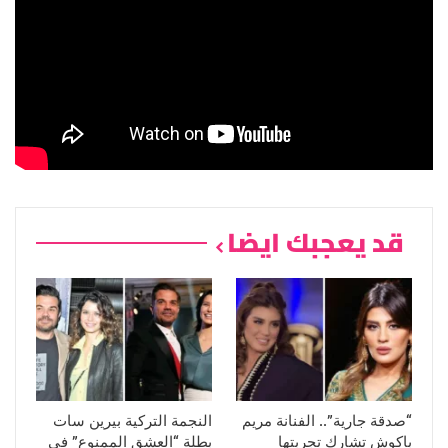
قد يعجبك ايضا
“صدقة جارية”.. الفنانة مريم
النجمة التركية بيرين سات
باكوش تشارك تجربتها
بطلة “العشق الممنوع” في