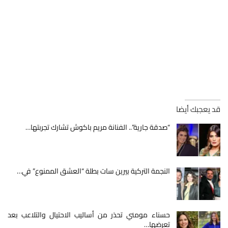
قد يعجبك أيضا
“صدقة جارية”.. الفنانة مريم باكوش تشارك تجربتها…
النجمة التركية بيرين سات بطلة “العشق الممنوع” في…
حسناء مومني تحذر من أساليب الاحتيال والتلاعب بعد
تعرضها…