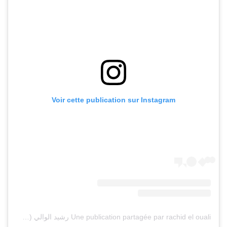
Voir cette publication sur Instagram
Une publication partagée par rachid el ouali رشيد الوالي (@rachideloualiofficiel)