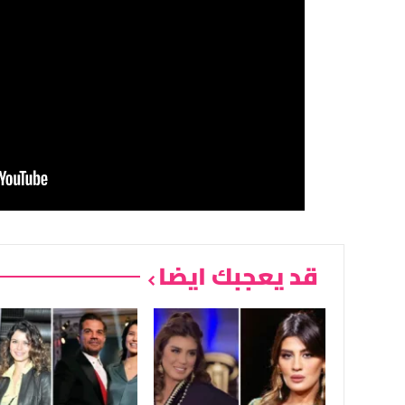
قد يعجبك ايضا