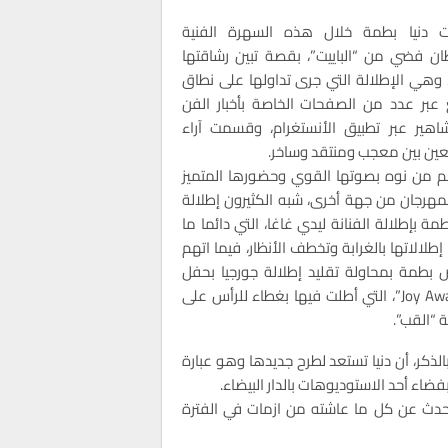
ت دنيا بطمة خلال هذه السهرة الفنية
ن فضي من “الباييت”، بقصة تبين رشاقتها
وهي الإطلالة التي جرى تداولها على نطاق
عبر عدد من الصفحات الخاصة بأخبار الفن
اهير عبر تطبيق الأنستغرام، وقسمت آراء
بعين بين معجب ومنتقد وساخر.
 من نوه بصوتها القوي وحضورها المتميز
مهرجان من جهة أخرى، شبه الكثيرون إطلالة
طمة بإطلالة الفنانة ليدي غاغا، التي دائما ما
إطلالاتها بالغرابة وتخطف الأنظار، فيما اتهم
 بطمة بمحاولة تقليد إطلالة جورجيا بحفل
“Joy Awards”، التي أطلت فيها بغطاء للرأس على
 “القب”.
بالذكر، أن دنيا تستعد لطرح جديدها وهو عبارة
فضاء أحد الاستوديوهات بالدار البيضاء.
تحدث عن كل ما عاشته من ازمات في الفترة