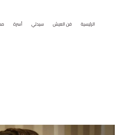
الرئيسية
فن العيش
سيدتي
أسرة
مط