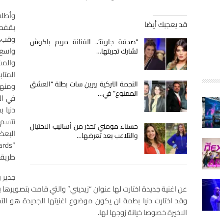
وأطل
قد يعجبك أيضا
بقفطا
وقب، 
“صدقة جارية”.. الفنانة مريم باكوش
واسع 
تشارك تجربتها…
والمش
المتا
النجمة التركية بيرين سات بطلة “العشق
ومنهم
الممنوع” في…
في ال
دنيا ب
تتسم 
حسناء مومني تحذر من أساليب الاحتيال
البعض
والتلاعب بعد تعرضها…
طريقة
جدير 
عن اغنية جديدة اختارت لها عنوان “زيديني” والتي قامت بتصويرها ب
وقد اختارت دنيا بطمة ان يكون موضوع اغنيتها الجديدة هو ال
الاخيرة خصوصا خيانة زوجها لها.