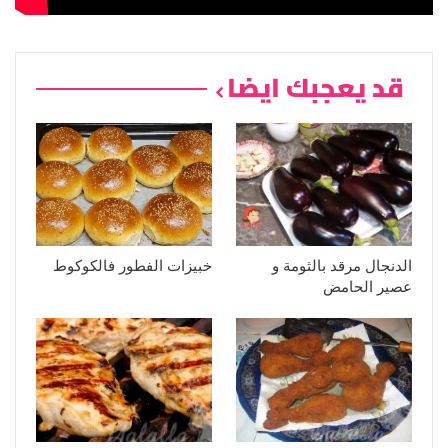
قد يعجبك ايضا
الدنجال مرقد بالثومة و
خبيزات الفطور فالكوكوط
عصير الحامض